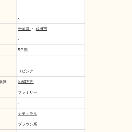
-
-
千葉県
・
成田市
-
5日間
-
設置できるよう、前面に下地を張っています。
リビング
概算
約50万円
ファミリー
-
ナチュラル
ブラウン系