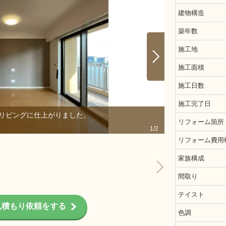
建物構造
築年数
施工地
施工面積
施工日数
施工完了日
リビングに仕上がりました。
壁付けテレビを
リフォーム箇所
1/2
リフォーム費用
家族構成
間取り
テイスト
見積もり依頼をする
色調