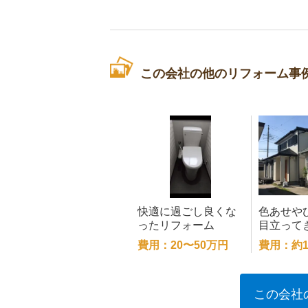
この会社の他のリフォーム事
快適に過ごし良くな
色あせや
ったリフォーム
目立って
きれいに
費用：20〜50万円
費用：約1
この会社