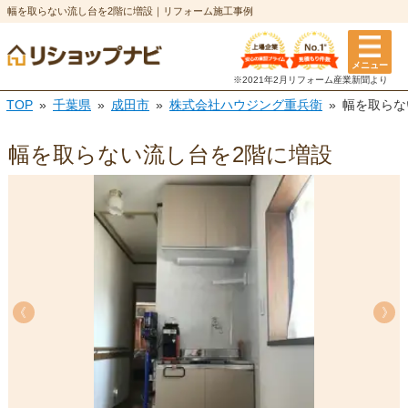
幅を取らない流し台を2階に増設｜リフォーム施工事例
メニュー
※2021年2月リフォーム
産業新聞より
TOP
千葉県
成田市
株式会社ハウジング重兵衛
幅を取らな
幅を取らない流し台を2階に増設
《
《