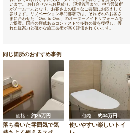
います。 お打合せからお見積り、現場管理まで、担当営業所
がチーム一丸となり、お客さまの様々なご要望にお応えして
参ります。リノベーション専門部署では、それぞれのお客さ
まに合わせた「One to One」のオーダーメイドリフォームを
ご提案。国内の権威あるコンテストで多数の賞を獲得し、優
れた提案力と確かな施工技術が高く評価されています。
同じ箇所のおすすめ事例
価格：
約25万円
価格：
約44万円
落ち着いた雰囲気で気
使いやすい楽しいトイ
持ちよく使えるスペ...
レ