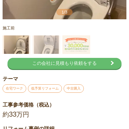
1/3
施工前
この会社に見積もり依頼をする
テーマ
在宅ワーク
低予算リフォーム
中古購入
工事参考価格（税込）
33
約
万円
リフォーム事例の詳細