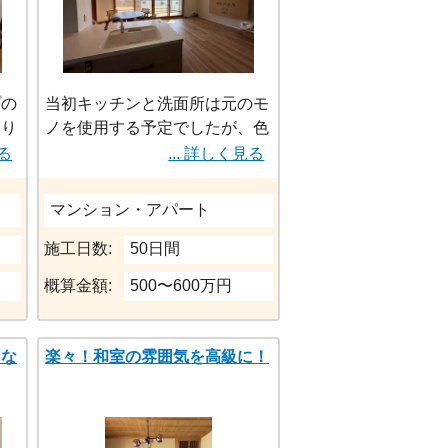
プの
当初キッチンと洗面所は元のモ
吊り
ノを使用する予定でしたが、色
換気
味や食洗機へのこだわりから予
見る
... 詳しく見る
てい
算内で叶う商品を提案していた
だきました。また二重窓にする
マンション・アパート
ことで結露と防音対策ができ、
窓リノベの助成金を使用し価格
施工日数:
50日間
を抑えることができました。
概算金額:
500〜600万円
々な
楽々！和室の雰囲気を高級に！