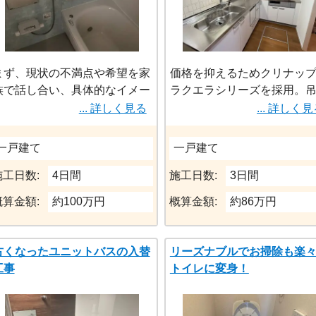
まず、現状の不満点や希望を家
価格を抑えるためクリナッ
族で話し合い、具体的なイメー
ラクエラシリーズを採用。
ジを膨らませることが重要で
戸棚は従来のものを流用、
... 詳しく見る
... 詳しく
す。事例としては、浴室の移
扇はフードは替えずに壊れ
動、広々とした浴槽、掃除のし
た換気扇のみ交換。
一戸建て
一戸建て
やすい浴室、暖かく快適な空
間、バリアフリー化などが挙げ
施工日数:
4日間
施工日数:
3日間
られます。
概算金額:
約100万円
概算金額:
約86万円
古くなったユニットバスの入替
リーズナブルでお掃除も楽
工事
トイレに変身！