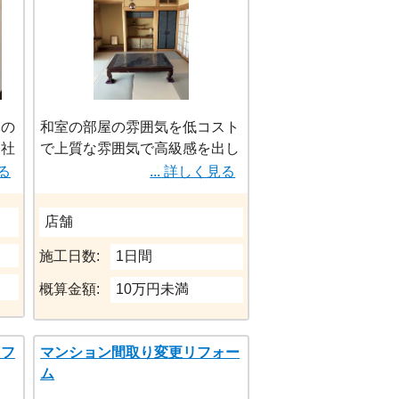
体の
和室の部屋の雰囲気を低コスト
当社
で上質な雰囲気で高級感を出し
まし
ました。主に、畳の表替え・襖
見る
... 詳しく見る
で契
の張り替え・障子の張り替え・
し
欄間の新設・照明の交換を行い
店舗
だ
ました。表層の色合いを変える
後と
ことで雰囲気をガラリと変える
施工日数:
1日間
かり
ことができるのでおすすめで
概算金額:
10万円未満
当に
す。
リフ
マンション間取り変更リフォー
ム