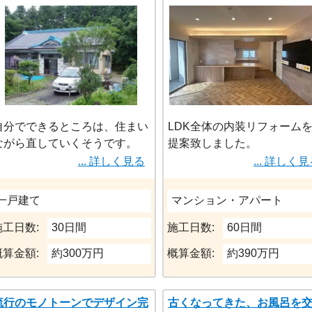
自分でできるところは、住まい
LDK全体の内装リフォーム
ながら直していくそうです。
提案致しました。
専門業者じゃないと出来ない、
キッチンの仕切り壁を撤去
... 詳しく見る
... 詳しく
キッチン、ユニットバス、トイ
作で収納付きカウンターを
レとその給排水工事をメインに
置。
一戸建て
マンション・アパート
工事させていただきました。
ヘリボーンが好きな奥様の
老後なので、あとはゆっくり自
望をもとにカフェのような
施工日数:
30日間
施工日数:
60日間
分でするとのことです。
に完成致しました。
概算金額:
約300万円
概算金額:
約390万円
流行のモノトーンでデザイン完
古くなってきた、お風呂を