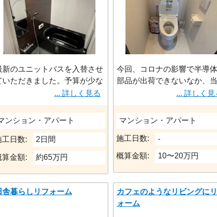
最新のユニットバスを入替させ
今回、コロナの影響で半導
ていただきました。予算が少な
部品が出荷できないなか、
いとのことで、商品のオプショ
はなんとか商品が確保でき
... 詳しく見る
... 詳しく
ンに工夫し、今風のデザインの
た。最初の訪問から短期間
工事をさせていただきました。
約、無事工事完了となりま
マンション・アパート
マンション・アパート
た。お客様にも喜んでいた
施工日数:
き、とても嬉しいです。今
-
施工日数:
2日間
もアフターサービスもしっ
概算金額:
10〜20万円
概算金額:
約65万円
とさせていただきます。本
ありがとうございました。
田舎暮らしリフォーム
カフェのようなリビングに
ォーム