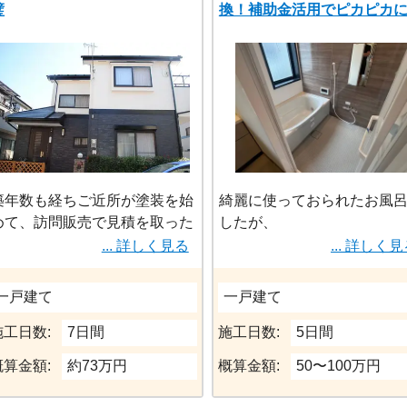
璧
換！補助金活用でピカピカ
築年数も経ちご近所が塗装を始
綺麗に使っておられたお風
めて、訪問販売で見積を取った
したが、
ら高額な見積にビックリしたそ
どうしてもの経年劣化は防
... 詳しく見る
... 詳しく
うです。なるべく、安く、かつ
うがなく、古さは目立つ状
高耐久の塗料をとの事。外壁塗
一戸建て
一戸建て
装 448,000円 屋根塗装
補助金も活用しながら、な
192,000円 その他ベランダ
く予算を抑えていきたいと
施工日数:
7日間
施工日数:
5日間
床、シャッター塗装のご依頼で
ご要望でありましたので、
概算金額:
約73万円
概算金額:
50〜100万円
した。
メーカーで費用別にご提案
て頂きました。