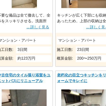
不要な備品は全て撤去して、全
キッチンが広く下部にも収
体をスッキリさせる。洗面所
あったため、上部の収納は
も、古い棚は撤去してマグネッ
取り払いシンプルで綺麗な
... 詳しく見る
... 詳しく
トパネルで代用させる。
をすることを提案頂きまし
クローゼットの扉も補修シ
マンション・アパート
マンション・アパート
を貼る簡易的なものではな
少々高くなるものの交換し
施工日数:
3日間
施工日数:
23日間
が永く使えることも提案
概算金額:
約123万円
概算金額:
200〜250万円
クロスもデザインが豊富か
能性、耐久性が優れた1000
クロスで施工頂きました
中古住宅のタイル張り浴室をユ
老朽化の目立つキッチンを
フルリノベに匹敵する満足
ニットバスにリニューアル
ォームでキレイに
少ない予算で得られました