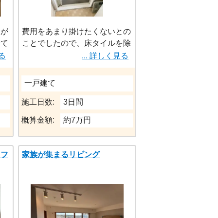
納が
費用をあまり掛けたくないとの
全て
ことでしたので、床タイルを除
改造
去。ご高齢のお母様に配慮し、
見る
... 詳しく見る
た
モルタルで仕上げ滑りにくくさ
ート
せていただきました。
一戸建て
く、
た方
施工日数:
3日間
概算金額:
約7万円
つ機
番
リフ
家族が集まるリビング
感を