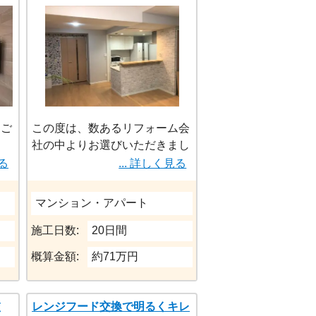
をご
この度は、数あるリフォーム会
社の中よりお選びいただきまし
し造
て、
見る
... 詳しく見る
設
誠にありがとうございました。
お客様にご満足いただけるよう
マンション・アパート
ご要
スタッフ一同精進して参りま
空間
す。
施工日数:
20日間
今後ともどうぞよろしくお願い
概算金額:
約71万円
致します。
交
レンジフード交換で明るくキレ