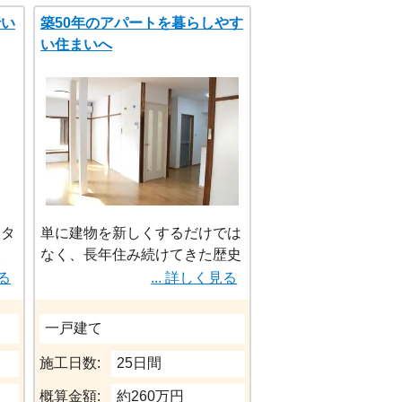
行い
築50年のアパートを暮らしやす
でい
い住まいへ
の
交換
た。
るタ
単に建物を新しくするだけでは
天
なく、長年住み続けてきた歴史
いま
を感じられるような住まいにし
見る
... 詳しく見る
たいという、お客様のご要望を
プに
実現する為に、細部に渡りお打
一戸建て
ち合わせさせて頂き、工夫を致
わり
しました。
施工日数:
25日間
概算金額:
約260万円