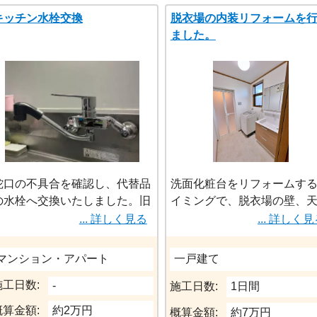
キッチン水栓交換
脱衣場の内装リフォームを
最終はショールームで選ん
ました。
ただいた
お気に入りのメーカーのも
で、新しいユニットバスに
リフォームさせて頂きまし
蛇口の不具合を確認し、代替品
洗面化粧台をリフォームす
の水栓へ交換いたしました。旧
イミングで、脱衣場の壁、
型の蛇口には大型のシャワーヘ
井、床を新しく張替えを行
... 詳しく見る
... 詳しく
ッドが付いていても現行タイプ
した。
には小さめのヘッドしか無い事
脱衣場の為、床は防水タイ
マンション・アパート
一戸建て
が多いです。蛇口と一口に言っ
なります。
施工日数:
ても数百種いや、もっとかもし
-
明るく清潔感ある空間に変
施工日数:
1日間
れませんが、交換の際は最適な
ました。
概算金額:
約2万円
概算金額:
約7万円