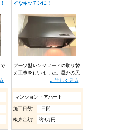
に！
イなキッチンに！
呂で
ブーツ型レンジフードの取り替
え工事を行いました。屋外の天
ぎよ
候などの影響を受けず、安定し
見る
... 詳しく見る
態。
た排気性能のシロッコファン
で、高階層や風当たりの強い場
マンション・アパート
るべ
所でも設置できます。ブーツ型
の
なのでコスパもよく、効率的に
施工日数:
1日間
複数
煙やニオイを外に排出してくれ
概算金額:
約9万円
させ
るので、キッチンを常にクリー
ンにしたい方におすすめです。