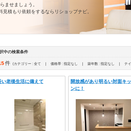
らませましょう。
無料見積もり依頼をするならリショップナビ。
択中の検索条件
15
件
(カテゴリー : 全て | 価格帯 : 指定なし | 築年数 : 指定なし | テイ
長い老後生活に備えて
開放感があり明るい対面キ
ンに！