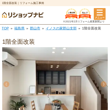
1階全面改装｜リフォーム施工事例
メニュー
※2021年2月リフォーム
産業新聞より
TOP
福島県
郡山市
イノスの家郡山支部
1階全面改装
1階全面改装
《
《