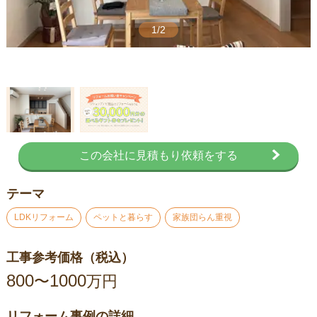
1/2
この会社に見積もり依頼をする
テーマ
LDKリフォーム
ペットと暮らす
家族団らん重視
工事参考価格（税込）
800
1000
〜
万円
リフォーム事例の詳細