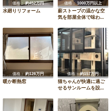
価格：
約452万円
価格：
1000万円以上
水廻りリフォーム
薪ストーブの温かな空
気を部屋全体で味わ...
価格：
約126万円
価格：
約157万円
暖か断熱窓
猫ちゃんが快適に過ご
せるサンルームを設...