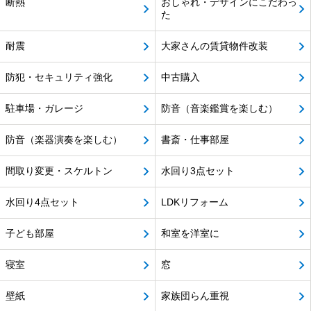
断熱
おしゃれ・デザインにこだわっ
た
耐震
大家さんの賃貸物件改装
防犯・セキュリティ強化
中古購入
駐車場・ガレージ
防音（音楽鑑賞を楽しむ）
防音（楽器演奏を楽しむ）
書斎・仕事部屋
間取り変更・スケルトン
水回り3点セット
水回り4点セット
LDKリフォーム
子ども部屋
和室を洋室に
寝室
窓
壁紙
家族団らん重視