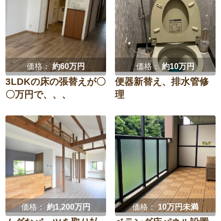
価格：
約60万円
価格：
約10万円
3LDKの床の張替えが〇
便器新替え、排水管修
〇万円で、、、
理
価格：
約1,200万円
価格：
10万円未満