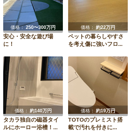
価格：
250〜300万円
価格：
約22万円
安心・安全な遊び場
ペットの暮らしやすさ
に！
を考え傷に強いフロ...
価格：
約140万円
価格：
約19万円
タカラ独自の磁器タイ
TOTOのプレミスト搭
ルにホーロー浴槽！...
載で汚れを付きに...