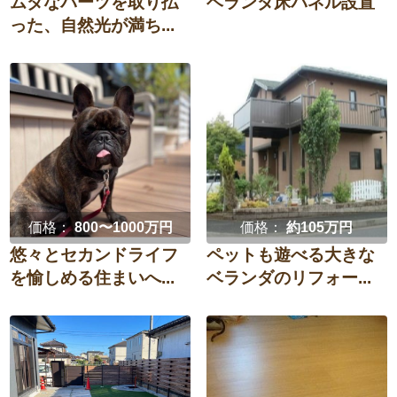
ムダなパーツを取り払
ベランダ床パネル設置
った、自然光が満ち...
価格：
800〜1000万円
価格：
約105万円
悠々とセカンドライフ
ペットも遊べる大きな
を愉しめる住まいへ...
ベランダのリフォー...