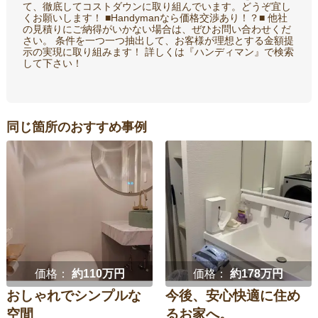
て、徹底してコストダウンに取り組んでいます。どうぞ宜し
くお願いします！ ■Handymanなら価格交渉あり！？■ 他社
の見積りにご納得がいかない場合は、ぜひお問い合わせくだ
さい。 条件を一つ一つ抽出して、お客様が理想とする金額提
示の実現に取り組みます！ 詳しくは『ハンディマン』で検索
して下さい！
同じ箇所のおすすめ事例
価格：
約110万円
価格：
約178万円
おしゃれでシンプルな
今後、安心快適に住め
空間
るお家へ。