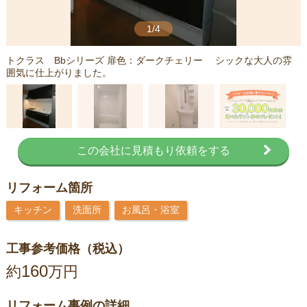
1/4
トクラス Bbシリーズ 扉色：ダークチェリー シックな大人の雰
囲気に仕上がりました。
この会社に見積もり依頼をする
リフォーム箇所
キッチン
洗面所
お風呂・浴室
工事参考価格（税込）
160
約
万円
リフォーム事例の詳細