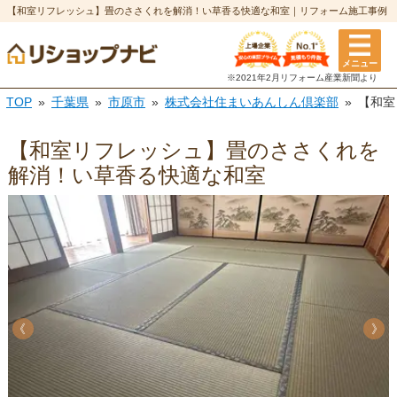
【和室リフレッシュ】畳のささくれを解消！い草香る快適な和室｜リフォーム施工事例
メニュー
※2021年2月リフォーム
産業新聞より
TOP
千葉県
市原市
株式会社住まいあんしん倶楽部
【和室
【和室リフレッシュ】畳のささくれを
解消！い草香る快適な和室
《
《