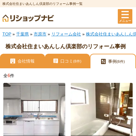
株式会社住まいあんしん倶楽部のリフォーム事例一覧
メニュー
TOP
»
千葉県
»
市原市
»
リフォーム会社
»
株式会社住まいあんしん
株式会社住まいあんしん倶楽部のリフォーム事例
会社情報
口コミ
事例
(8件)
(6件)
6
全
件