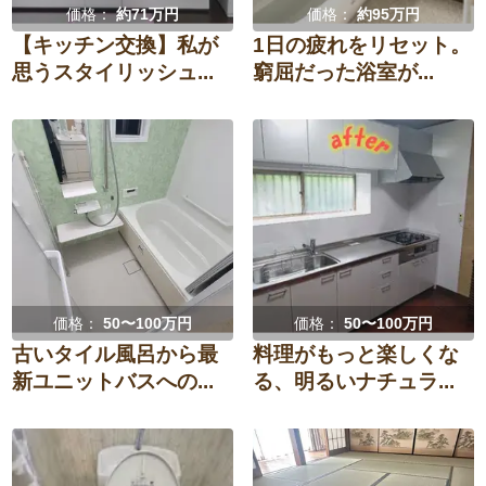
価格：
約71万円
価格：
約95万円
【キッチン交換】私が
1日の疲れをリセット。
思うスタイリッシュ...
窮屈だった浴室が...
価格：
50〜100万円
価格：
50〜100万円
古いタイル風呂から最
料理がもっと楽しくな
新ユニットバスへの...
る、明るいナチュラ...