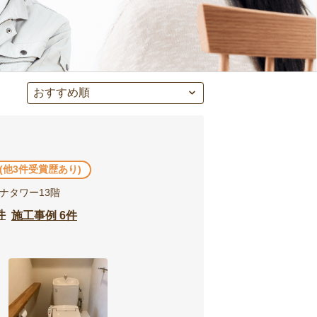
 (他3件受賞歴あり)
ーナタワー13階
件
施工事例 6件