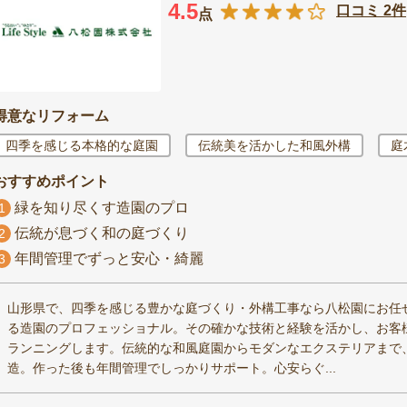
4.5
口コミ 2件
点
得意なリフォーム
四季を感じる本格的な庭園
伝統美を活かした和風外構
庭
おすすめポイント
緑を知り尽くす造園のプロ
1
伝統が息づく和の庭づくり
2
年間管理でずっと安心・綺麗
3
山形県で、四季を感じる豊かな庭づくり・外構工事なら八松園にお任
る造園のプロフェッショナル。その確かな技術と経験を活かし、お客
ランニングします。伝統的な和風庭園からモダンなエクステリアまで
造。作った後も年間管理でしっかりサポート。心安らぐ...