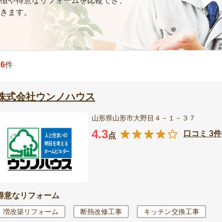
徴や得意なリフォームを比較でき、
きます。
16
件
株式会社ウンノハウス
山形県山形市大野目４－１－３７
4.3
口コミ 3件
点
得意なリフォーム
増改築リフォーム
断熱改修工事
キッチン交換工事