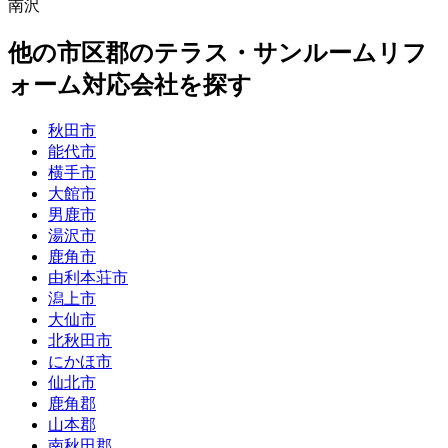
南沢
他
の市区郡の
テラス・サンルームリフ
ォーム
対応会社を探す
秋田市
能代市
横手市
大館市
男鹿市
湯沢市
鹿角市
由利本荘市
潟上市
大仙市
北秋田市
にかほ市
仙北市
鹿角郡
山本郡
南秋田郡