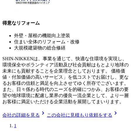
得意なリフォーム
外壁・屋根の機能向上塗装
住まい全体のリフォーム・改修
大規模建築物の総合修繕
SHIN-NIKKENは、事業を通じて、快適な住環境を実現し、
環境保全やボランティア活動及び社会貢献はもとより地球の
未来にも貢献することを企業理念としております。 価格価
値・付加価値の高いサービス」を低コストでお届けし、更な
るお客様の信頼と満足を向上させてゆく所存でございます。
また、日々係わる時代のニーズを的確につかみ、お客様の要
望や地球環境に配慮し業界の優良一流企業として、より一層
お客様に満足いただける企業活動を展開してまいります。
chevron_right
chevron_right
会社の詳細を見る
この会社に見積もり依頼をする
1