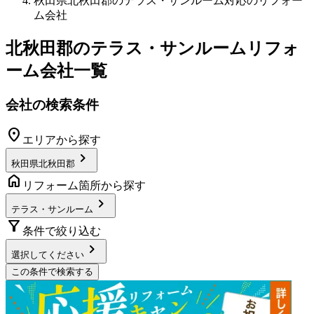
秋田県北秋田郡のテラス・サンルーム対応のリフォー
ム会社
北秋田郡
の
テラス・サンルームリフォ
ーム
会社一覧
会社の検索条件
location_on
エリアから探す
chevron_right
秋田県北秋田郡
home
リフォーム箇所から探す
chevron_right
テラス・サンルーム
filter_alt
条件で絞り込む
chevron_right
選択してください
この条件で検索する