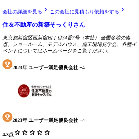
chevron_right
chevron_right
会社の詳細を見る
この会社に見積もり依頼をする
住友不動産の新築そっくりさん
東京都新宿区西新宿四丁目34番7号（本社） 全国各地の拠
点、ショールーム、モデルハウス、施工現場見学会、各種イ
ベントについてはホームページをご覧ください。
2023
年
ユーザー満足優良会社
+
4
2023
年
ユーザー満足優良会社
+
4
star
star
star
star
star
4.3
点