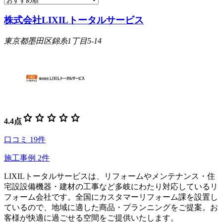
株式会社LIXILトータルサービス
東京都墨田区錦糸1丁目5-14
star
star
star
star
star
4.4
点
口コミ
19
件
施工事例
2
件
LIXILトータルサービスは、リフォームやメンテナンス・住
宅設設備機器・建材の工事など多岐にわたり対応しているリ
フォーム会社です。全国にカスタマーリフォーム課を設置し
ているので、地域に適した商品・プランニングをご提案。お
客様が快適に過ごせる空間をご提供いたします。