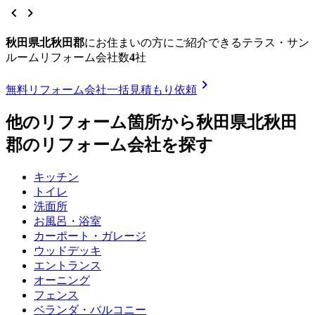
chevron_left
chevron_right
秋田県北秋田郡
に
お住まいの方にご紹介できる
テラス・サン
ルームリフォーム
会社数
4
社
chevron_right
無料
リフォーム会社一括見積もり依頼
他のリフォーム箇所から
秋田県北秋田
郡
のリフォーム会社を探す
キッチン
トイレ
洗面所
お風呂・浴室
カーポート・ガレージ
ウッドデッキ
エントランス
オーニング
フェンス
ベランダ・バルコニー