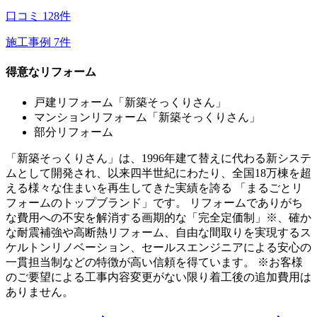
口コミ
128
件
施工事例
7
件
得意なリフォーム
戸建リフォーム「新築そっくりさん」
マンションリフォーム「新築そっくりさん」
部分リフォーム
「新築そっくりさん」は、1996年建て替えに代わる新システ
ムとして開発され、以来四半世紀にわたり、全国18万棟を超
える様々な住まいを再生してきた実績を誇る 「まるごとリ
フォームのトップブランド」です。 リフォームでありがち
な費用への不安を解消する画期的な「完全定価制」※、確か
な耐震補強や高断熱リフォーム、自由な間取りを実現するス
ケルトンリノベーション、セールスエンジニアによる安心の
一貫担当制などの特徴が高い信頼を得ています。 ※お客様
のご要望による工事内容変更がない限り着工後の追加費用は
ありません。