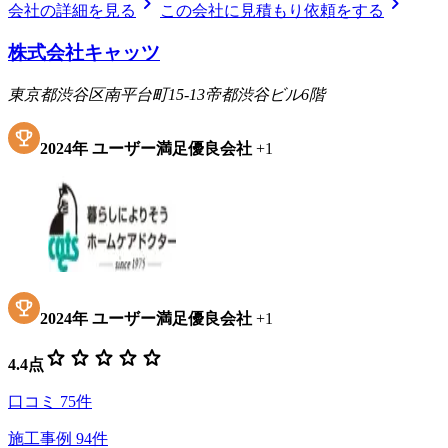
chevron_right
chevron_right
会社の詳細を見る
この会社に見積もり依頼をする
株式会社キャッツ
東京都渋谷区南平台町15-13帝都渋谷ビル6階
2024
年
ユーザー満足優良会社
+
1
2024
年
ユーザー満足優良会社
+
1
star
star
star
star
star
4.4
点
口コミ
75
件
施工事例
94
件