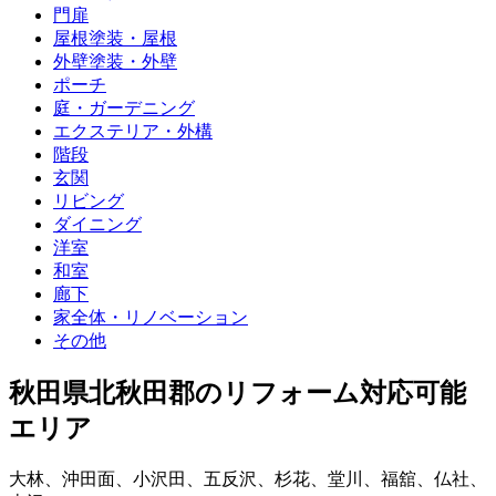
門扉
屋根塗装・屋根
外壁塗装・外壁
ポーチ
庭・ガーデニング
エクステリア・外構
階段
玄関
リビング
ダイニング
洋室
和室
廊下
家全体・リノベーション
その他
秋田県北秋田郡
のリフォーム対応可能
エリア
大林
、
沖田面
、
小沢田
、
五反沢
、
杉花
、
堂川
、
福舘
、
仏社
、