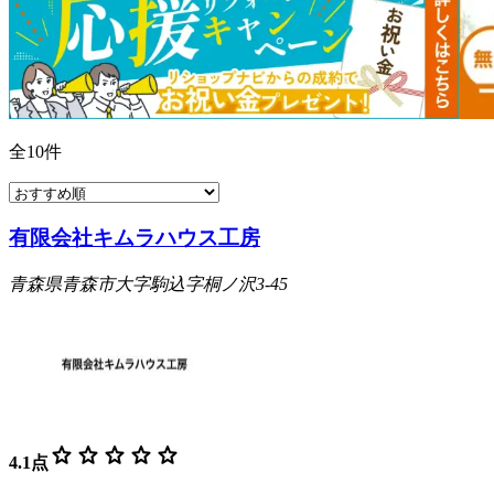
全
10
件
有限会社キムラハウス工房
青森県青森市大字駒込字桐ノ沢3-45
star
star
star
star
star
4.1
点