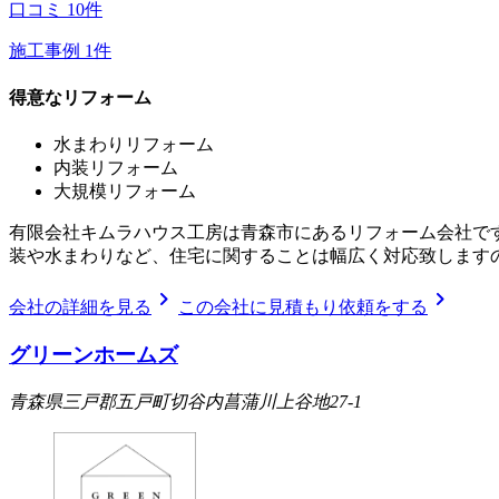
口コミ
10
件
施工事例
1
件
得意なリフォーム
水まわりリフォーム
内装リフォーム
大規模リフォーム
有限会社キムラハウス工房は青森市にあるリフォーム会社です
装や水まわりなど、住宅に関することは幅広く対応致します
chevron_right
chevron_right
会社の詳細を見る
この会社に見積もり依頼をする
グリーンホームズ
青森県三戸郡五戸町切谷内菖蒲川上谷地27-1