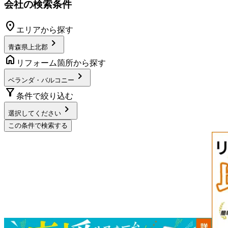
会社の検索条件
location_on
エリアから探す
chevron_right
青森県上北郡
home
リフォーム箇所から探す
chevron_right
ベランダ・バルコニー
filter_alt
条件で絞り込む
chevron_right
選択してください
この条件で検索する