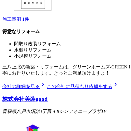
施工事例
1
件
得意なリフォーム
間取り改装リフォーム
水廻りリフォーム
小規模リフォーム
三八上北の新築・リフォームは、グリーンホームズ‐GREEN
寧にお作りいたします。きっとご満足頂けますよ！
chevron_right
chevron_right
会社の詳細を見る
この会社に見積もり依頼をする
株式会社美装good
青森県八戸市沼館4丁目-4-8シンフォニープラザ1F