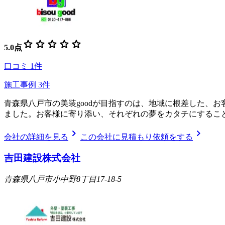
star
star
star
star
star
5.0
点
口コミ
1
件
施工事例
3
件
青森県八戸市の美装goodが目指すのは、地域に根差した、
ました。お客様に寄り添い、それぞれの夢をカタチにするこ
chevron_right
chevron_right
会社の詳細を見る
この会社に見積もり依頼をする
吉田建設株式会社
青森県八戸市小中野8丁目17-18-5