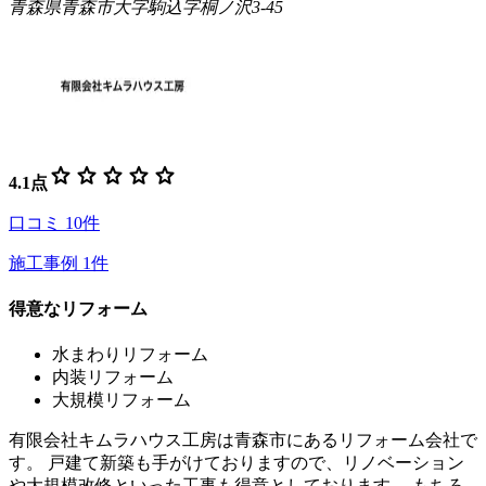
青森県青森市大字駒込字桐ノ沢3-45
star
star
star
star
star
4.1
点
口コミ
10
件
施工事例
1
件
得意なリフォーム
水まわりリフォーム
内装リフォーム
大規模リフォーム
有限会社キムラハウス工房は青森市にあるリフォーム会社で
す。 戸建て新築も手がけておりますので、リノベーション
や大規模改修といった工事も得意としております。 もちろ