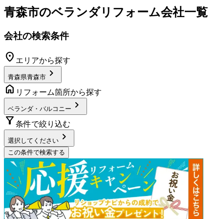
青森市
の
ベランダリフォーム
会社一覧
会社の検索条件
location_on
エリアから探す
chevron_right
青森県青森市
home
リフォーム箇所から探す
chevron_right
ベランダ・バルコニー
filter_alt
条件で絞り込む
chevron_right
選択してください
この条件で検索する