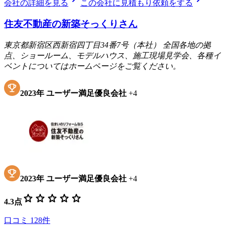
会社の詳細を見る
この会社に見積もり依頼をする
住友不動産の新築そっくりさん
東京都新宿区西新宿四丁目34番7号（本社） 全国各地の拠
点、ショールーム、モデルハウス、施工現場見学会、各種イ
ベントについてはホームページをご覧ください。
2023
年
ユーザー満足優良会社
+
4
2023
年
ユーザー満足優良会社
+
4
star
star
star
star
star
4.3
点
口コミ
128
件