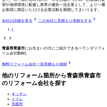
望や地球環境に配慮し業界の優良一流企業として、より一層
お客様に満足いただける企業活動を展開してまいります。
chevron_right
chevron_right
会社の詳細を見る
この会社に見積もり依頼をする
1
chevron_left
chevron_right
青森県青森市
に
お住まいの方にご紹介できる
ベランダリフォ
ーム
会社数
8
社
chevron_right
無料
リフォーム会社一括見積もり依頼
他のリフォーム箇所から
青森県青森市
のリフォーム会社を探す
キッチン
トイレ
洗面所