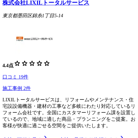
株式会社LIXILトータルサービス
東京都墨田区錦糸1丁目5-14
star
star
star
star
star
4.4
点
口コミ
19
件
施工事例
2
件
LIXILトータルサービスは、リフォームやメンテナンス・住
宅設設備機器・建材の工事など多岐にわたり対応しているリ
フォーム会社です。全国にカスタマーリフォーム課を設置し
ているので、地域に適した商品・プランニングをご提案。お
客様が快適に過ごせる空間をご提供いたします。
chevron_right
chevron_right