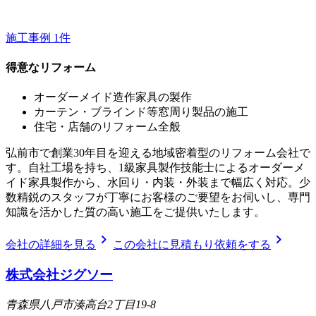
施工事例
1
件
得意なリフォーム
オーダーメイド造作家具の製作
カーテン・ブラインド等窓周り製品の施工
住宅・店舗のリフォーム全般
弘前市で創業30年目を迎える地域密着型のリフォーム会社で
す。自社工場を持ち、1級家具製作技能士によるオーダーメ
イド家具製作から、水回り・内装・外装まで幅広く対応。少
数精鋭のスタッフが丁寧にお客様のご要望をお伺いし、専門
知識を活かした質の高い施工をご提供いたします。
chevron_right
chevron_right
会社の詳細を見る
この会社に見積もり依頼をする
株式会社ジグソー
青森県八戸市湊高台2丁目19-8