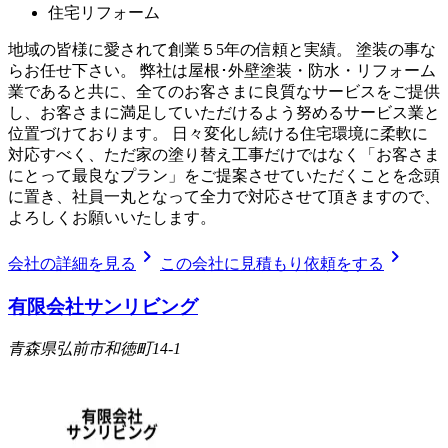
住宅リフォーム
地域の皆様に愛されて創業５5年の信頼と実績。 塗装の事な
らお任せ下さい。 弊社は屋根･外壁塗装・防水・リフォーム
業であると共に、全てのお客さまに良質なサービスをご提供
し、お客さまに満足していただけるよう努めるサービス業と
位置づけております。 日々変化し続ける住宅環境に柔軟に
対応すべく、ただ家の塗り替え工事だけではなく「お客さま
にとって最良なプラン」をご提案させていただくことを念頭
に置き、社員一丸となって全力で対応させて頂きますので、
よろしくお願いいたします。
chevron_right
chevron_right
会社の詳細を見る
この会社に見積もり依頼をする
有限会社サンリビング
青森県弘前市和徳町14-1