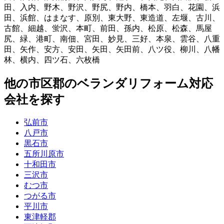
田
、
入内
、
野木
、
野沢
、
野尻
、
野内
、
橋本
、
羽白
、
花園
、
浜
田
、
浜館
、
はまなす
、
原別
、
東大野
、
東造道
、
左堰
、
古川
、
古館
、
細越
、
蛍沢
、
本町
、
前田
、
孫内
、
松原
、
松森
、
馬屋
尻
、
緑
、
港町
、
南佃
、
宮田
、
妙見
、
三好
、
本泉
、
雲谷
、
八重
田
、
矢作
、
安方
、
安田
、
矢田
、
矢田前
、
八ツ役
、
柳川
、
八幡
林
、
横内
、
四ツ石
、
六枚橋
他
の市区郡の
ベランダリフォーム
対応
会社を探す
弘前市
八戸市
黒石市
五所川原市
十和田市
三沢市
むつ市
つがる市
平川市
東津軽郡