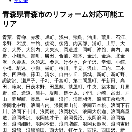
その他
青森県青森市
のリフォーム対応可能エ
リア
青葉
、
青柳
、
赤坂
、
旭町
、
浅虫
、
飛鳥
、
油川
、
荒川
、
石江
、
泉野
、
岩渡
、
牛館
、
後潟
、
後萢
、
内真部
、
浦町
、
上野
、
大
谷
、
大野
、
大別内
、
大矢沢
、
岡造道
、
岡町
、
沖館
、
奥内
、
奥
野
、
小畑沢
、
卸町
、
勝田
、
合浦
、
桂木
、
金沢
、
金浜
、
北金
沢
、
久栗坂
、
久須志
、
桑原
、
けやき
、
合子沢
、
幸畑
、
小館
、
小橋
、
駒込
、
小柳
、
栄町
、
桜川
、
里見
、
沢山
、
三内
、
三本
木
、
四戸橋
、
篠田
、
清水
、
自由ケ丘
、
新城
、
新町
、
新町野
、
諏訪沢
、
瀬戸子
、
千刈
、
千富町
、
第二問屋町
、
平新田
、
高
田
、
滝沢
、
田茂木野
、
田屋敷
、
茶屋町
、
中央
、
築木館
、
月見
野
、
佃
、
造道
、
筒井
、
堤町
、
鶴ケ坂
、
戸門
、
戸崎
、
富田
、
戸
山
、
問屋町
、
長島
、
中佃
、
浪打
、
浪岡相沢
、
浪岡王余魚沢
、
浪岡北中野
、
浪岡吉内
、
浪岡郷山前
、
浪岡五本松
、
浪岡下石
川
、
浪岡下十川
、
浪岡銀
、
浪岡杉沢
、
浪岡大釈迦
、
浪岡高屋
敷
、
浪岡樽沢
、
浪岡徳才子
、
浪岡長沼
、
浪岡浪岡
、
浪岡福
田
、
浪岡細野
、
浪岡本郷
、
浪岡増館
、
浪岡女鹿沢
、
浪岡吉野
田
、
浪館
、
浪館前田
、
西大野
、
虹ケ丘
、
西滝
、
西田沢
、
新