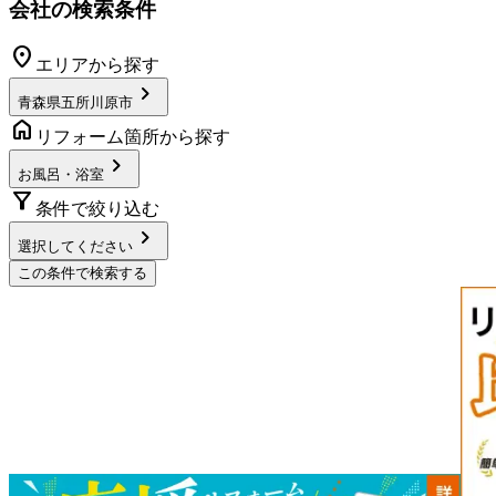
会社の検索条件
location_on
エリアから探す
chevron_right
青森県五所川原市
home
リフォーム箇所から探す
chevron_right
お風呂・浴室
filter_alt
条件で絞り込む
chevron_right
選択してください
この条件で検索する