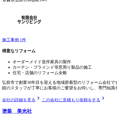
施工事例
1
件
得意なリフォーム
オーダーメイド造作家具の製作
カーテン・ブラインド等窓周り製品の施工
住宅・店舗のリフォーム全般
弘前市で創業30年目を迎える地域密着型のリフォーム会社で
鋭のスタッフが丁寧にお客様のご要望をお伺いし、専門知識
chevron_right
chevron_right
会社の詳細を見る
この会社に見積もり依頼をする
塗装 美光社