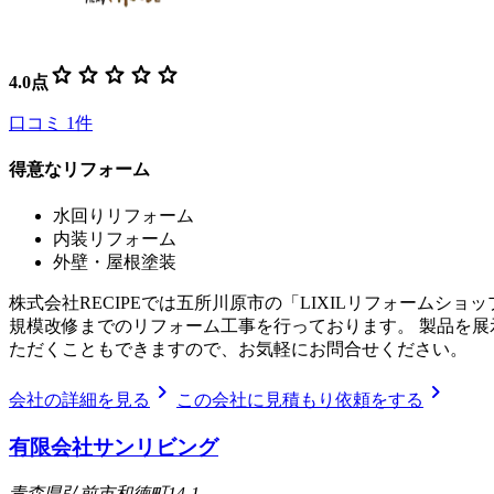
star
star
star
star
star
4.0
点
口コミ
1
件
得意なリフォーム
水回りリフォーム
内装リフォーム
外壁・屋根塗装
株式会社RECIPEでは五所川原市の「LIXILリフォーム
規模改修までのリフォーム工事を行っております。 製品を
ただくこともできますので、お気軽にお問合せください。
chevron_right
chevron_right
会社の詳細を見る
この会社に見積もり依頼をする
有限会社サンリビング
青森県弘前市和徳町14-1