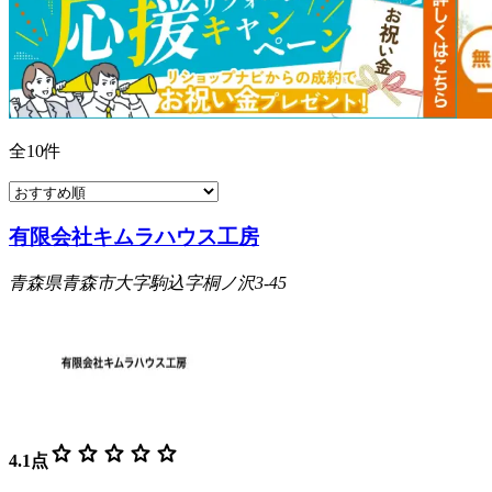
全
10
件
有限会社キムラハウス工房
青森県青森市大字駒込字桐ノ沢3-45
star
star
star
star
star
4.1
点