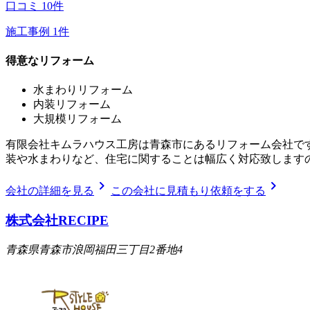
口コミ
10
件
施工事例
1
件
得意なリフォーム
水まわりリフォーム
内装リフォーム
大規模リフォーム
有限会社キムラハウス工房は青森市にあるリフォーム会社です
装や水まわりなど、住宅に関することは幅広く対応致します
chevron_right
chevron_right
会社の詳細を見る
この会社に見積もり依頼をする
株式会社RECIPE
青森県青森市浪岡福田三丁目2番地4