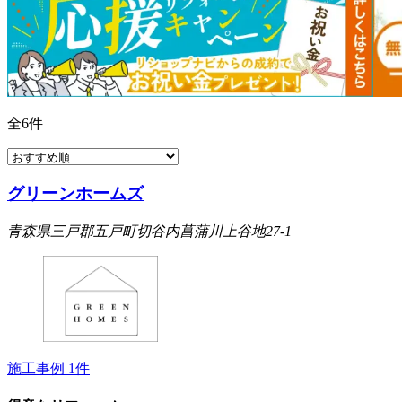
全
6
件
グリーンホームズ
青森県三戸郡五戸町切谷内菖蒲川上谷地27-1
施工事例
1
件