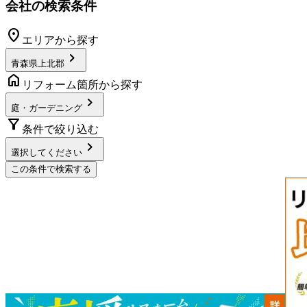
会社の検索条件
location_on
エリアから探す
chevron_right
青森県上北郡
home
リフォーム箇所から探す
chevron_right
庭・ガーデニング
filter_alt
条件で絞り込む
chevron_right
選択してください
この条件で検索する