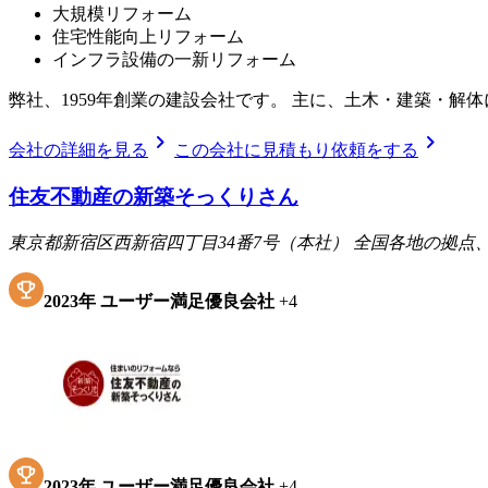
大規模リフォーム
住宅性能向上リフォーム
インフラ設備の一新リフォーム
弊社、1959年創業の建設会社です。 主に、土木・建築・
chevron_right
chevron_right
会社の詳細を見る
この会社に見積もり依頼をする
住友不動産の新築そっくりさん
東京都新宿区西新宿四丁目34番7号（本社） 全国各地の拠
2023
年
ユーザー満足優良会社
+
4
2023
年
ユーザー満足優良会社
+
4