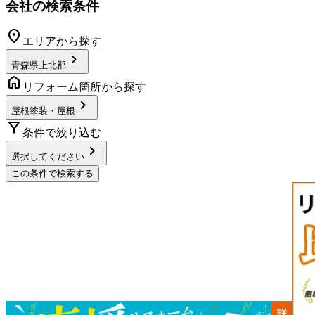
会社の検索条件
location_on
エリアから探す
chevron_right
青森県上北郡
home
リフォーム箇所から探す
chevron_right
屋根塗装・屋根
filter_alt
条件で絞り込む
chevron_right
選択してください
この条件で検索する