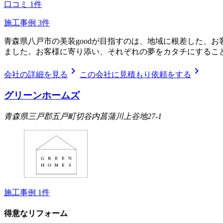
口コミ
1
件
施工事例
3
件
青森県八戸市の美装goodが目指すのは、地域に根差した、
ました。お客様に寄り添い、それぞれの夢をカタチにするこ
chevron_right
chevron_right
会社の詳細を見る
この会社に見積もり依頼をする
グリーンホームズ
青森県三戸郡五戸町切谷内菖蒲川上谷地27-1
施工事例
1
件
得意なリフォーム