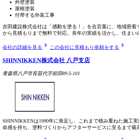
外壁塗装
屋根塗装
付帯する外装工事
吉田建設株式会社は「感動を塗る！」を合言葉に、地域密着
から見積もりまで無料で対応。長年の実績を活かし、住まい
chevron_right
chevron_right
会社の詳細を見る
この会社に見積もり依頼をする
SHINNIKKEN株式会社 八戸支店
青森県八戸市長苗代字前田89-5-101
SHINNIKKENは1990年に発足し、これまで積み重ねた
命感を持ち、塗料づくりからアフターサービスに至るまで最