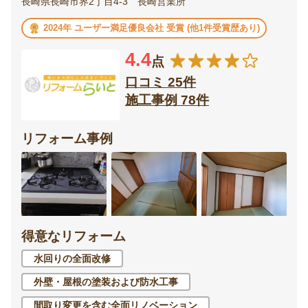
長崎県長崎市界2丁目4-3 長崎営業所
2024年 ユーザー満足優良会社 受賞 (他1件受賞歴あり)
4.4
点
口コミ 25件
施工事例 78件
リフォーム事例
得意なリフォーム
水回りの全面改修
外壁・屋根の塗装および防水工事
間取り変更を含む全面リノベーション