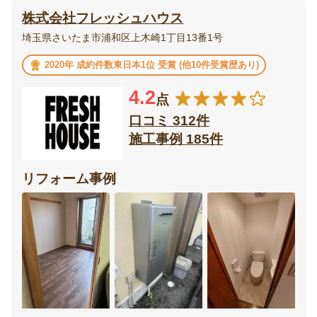
株式会社フレッシュハウス
エクステリア・
庭・
埼玉県さいたま市浦和区上木崎1丁目13番1号
外構
ガーデニング
2020年 成約件数東日本1位 受賞 (他10件受賞歴あり)
ベランダ・
ウッドデッキ
4.2
バルコニー
点
口コミ 312件
テラス・
ポーチ
施工事例 185件
サンルーム
カーポート・
リフォーム事例
フェンス
ガレージ
門扉
オーニング
リビング
ダイニング