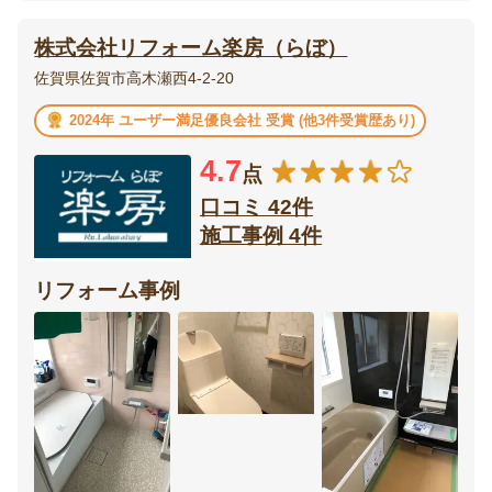
株式会社リフォーム楽房（らぼ）
佐賀県佐賀市高木瀬西4-2-20
2024年 ユーザー満足優良会社 受賞 (他3件受賞歴あり)
4.7
点
口コミ 42件
施工事例 4件
リフォーム事例