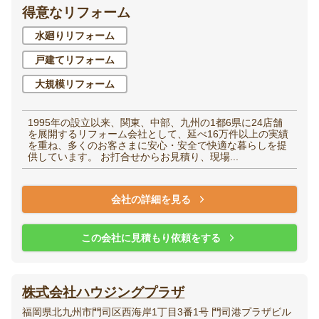
得意なリフォーム
洋室（子供部屋・寝
水廻りリフォーム
和室
室）
戸建てリフォーム
大規模リフォーム
廊下
階段
1995年の設立以来、関東、中部、九州の1都6県に24店舗
玄関
エントランス
を展開するリフォーム会社として、延べ16万件以上の実績
を重ね、多くのお客さまに安心・安全で快適な暮らしを提
供しています。 お打合せからお見積り、現場...
会社の詳細を見る
家全体・
その他
リノベーション
この会社に見積もり依頼をする
株式会社ハウジングプラザ
福岡県北九州市門司区西海岸1丁目3番1号 門司港プラザビル