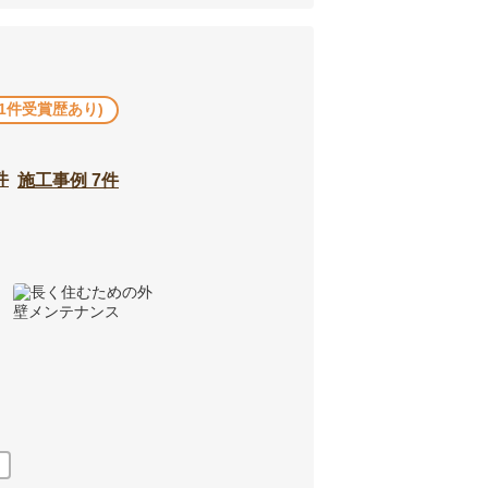
他1件受賞歴あり)
件
施工事例 7件