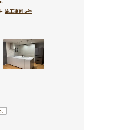
6
件
施工事例 5件
ム