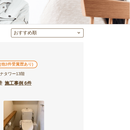
 (他3件受賞歴あり)
ーナタワー13階
件
施工事例 6件