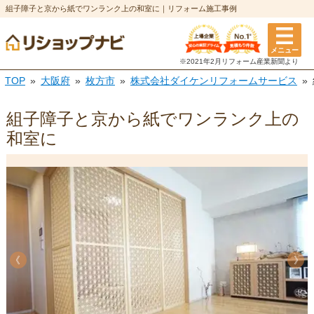
組子障子と京から紙でワンランク上の和室に｜リフォーム施工事例
メニュー
※2021年2月リフォーム
産業新聞より
TOP
大阪府
枚方市
株式会社ダイケンリフォームサービス
組子障子と京から紙でワンランク上の
和室に
《
《