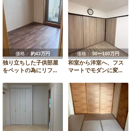
価格：
約43万円
価格：
50〜100万円
独り立ちした子供部屋
和室から洋室へ、フス
をペットの為にリフ...
マートでモダンに変...