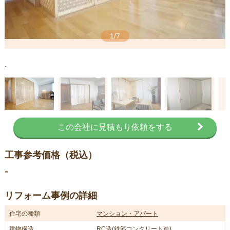
1/7
.
.
この会社に見積もり依頼をする
工事参考価格（税込）
-
リフォーム事例の詳細
住宅の種類
マンション・アパート
建物構造
RC造(鉄筋コンクリート造)