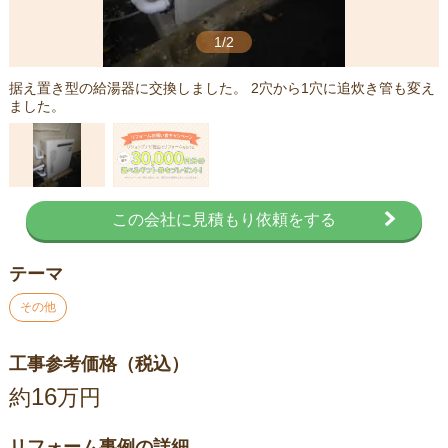
1/2
据え置き型の給湯器に交換しました。 2穴から1穴に追炊き管も変え
ました。
この会社に見積もり依頼をする
テーマ
その他
工事参考価格（税込）
16
約
万円
リフォーム事例の詳細