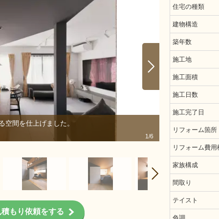
住宅の種類
建物構造
築年数
施工地
施工面積
施工日数
施工完了日
る空間を仕上げました。
お子さんの部屋
リフォーム箇所
1/6
リフォーム費用
家族構成
間取り
テイスト
見積もり依頼をする
色調