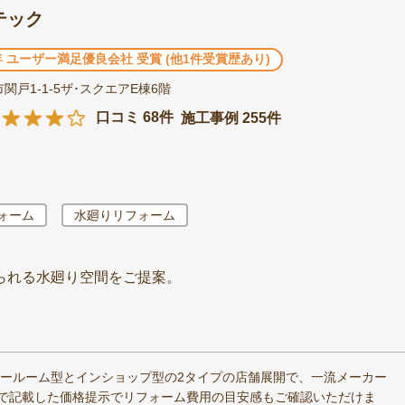
テック
2年 ユーザー満足優良会社 受賞 (他1件受賞歴あり)
関戸1-1-5ザ･スクエアE棟6階
口コミ 68件
施工事例 255件
ォーム
水廻りリフォーム
られる水廻り空間をご提案。
ョールーム型とインショップ型の2タイプの店舗展開で、一流メーカー
で記載した価格提示でリフォーム費用の目安感もご確認いただけま