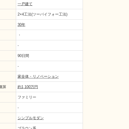
一戸建て
2×4工法(ツーバイフォー工法)
30年
・
-
90日間
-
として使うことを想定し、畳を敷としております。
家全体・リノベーション
概算
約1,100万円
ファミリー
-
シンプルモダン
ブラウン系