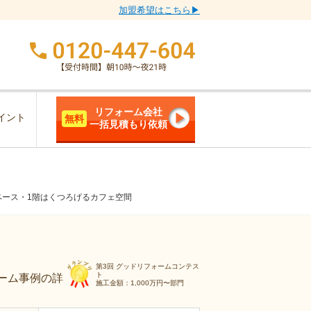
加盟希望はこちら▶
リフォーム会社
イント
無料
一括見積もり依頼
ペース・1階はくつろげるカフェ空間
第3回 グッドリフォームコンテス
ト
ーム事例の詳
施工金額：1,000万円〜部門