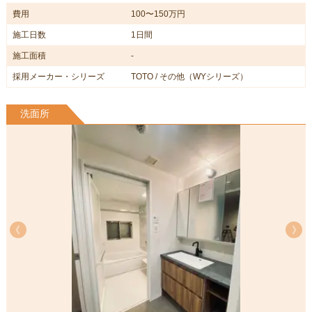
費用
100〜150万円
施工日数
1日間
施工面積
-
採用メーカー・シリーズ
TOTO / その他（WYシリーズ）
洗面所
《
《