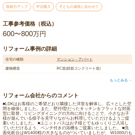
収納力アップ
中古購入
子どもの成長に合わせて
工事参考価格（税込）
600
800
〜
万円
リフォーム事例の詳細
住宅の種類
マンション・アパート
建物構造
RC造(鉄筋コンクリート造)
もっとみる
〈
リフォーム会社からのコメント
■LDKはお客様のご希望どおり隣接した洋室を解体し、広々とした空
間を確保しました。また、壁付I型だったキッチンをフラットな対面
型に取替、リビングダイニングの方向に向けることで、小さなお子
様が遊んでいる様子を見守りながらお料理していただけるようご提
案いたしました。 ■ユニットバスはお子様とでもゆっくりご入浴し
ていただけるよう、ベンチ付きの浴槽をご提案いたしました。 ■洗
面化粧台はW1400程の大きなものがついていましたが、 W1000のも