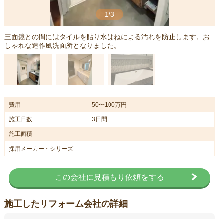
1/3
三面鏡との間にはタイルを貼り水はねによる汚れを防止します。お
しゃれな造作風洗面所となりました。
費用
50〜100万円
施工日数
3日間
施工面積
-
採用メーカー・シリーズ
-
この会社に見積もり依頼をする
施工したリフォーム会社の詳細