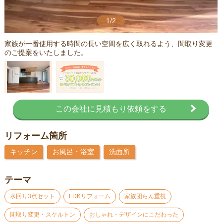
1/2
家族が一番使用する時間の長い空間を広く取れるよう、間取り変更
のご提案をいたしました。
この会社に見積もり依頼をする
リフォーム箇所
キッチン
お風呂・浴室
洗面所
テーマ
水回り3点セット
LDKリフォーム
家族団らん重視
間取り変更・スケルトン
おしゃれ・デザインにこだわった