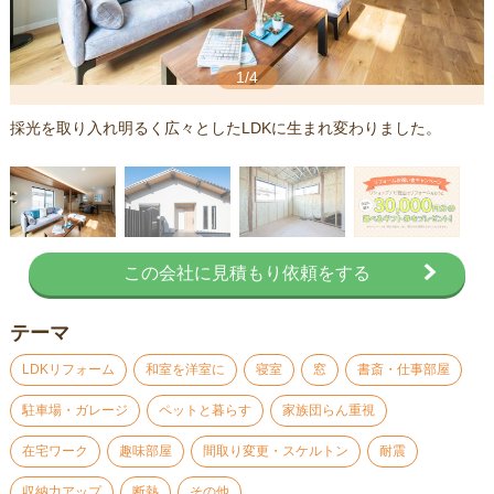
1/4
採光を取り入れ明るく広々としたLDKに生まれ変わりました。
この会社に見積もり依頼をする
テーマ
LDKリフォーム
和室を洋室に
寝室
窓
書斎・仕事部屋
駐車場・ガレージ
ペットと暮らす
家族団らん重視
在宅ワーク
趣味部屋
間取り変更・スケルトン
耐震
収納力アップ
断熱
その他