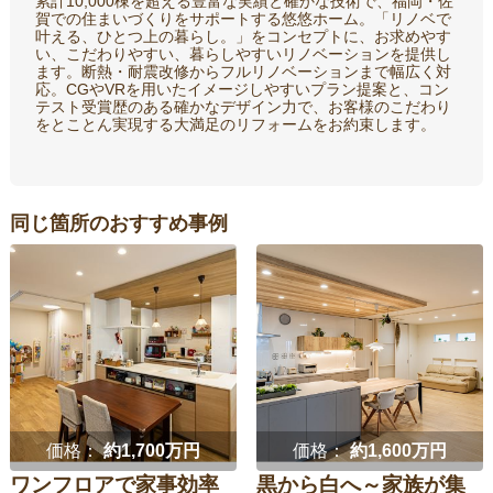
累計10,000棟を超える豊富な実績と確かな技術で、福岡・佐
賀での住まいづくりをサポートする悠悠ホーム。「リノベで
叶える、ひとつ上の暮らし。」をコンセプトに、お求めやす
い、こだわりやすい、暮らしやすいリノベーションを提供し
ます。断熱・耐震改修からフルリノベーションまで幅広く対
応。CGやVRを用いたイメージしやすいプラン提案と、コン
テスト受賞歴のある確かなデザイン力で、お客様のこだわり
をとことん実現する大満足のリフォームをお約束します。
同じ箇所のおすすめ事例
価格：
約1,700万円
価格：
約1,600万円
ワンフロアで家事効率
黒から白へ～家族が集