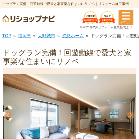
ドッグラン完備！回遊動線で愛犬と家事楽な住まいにリノベ｜リフォーム施工事例
メニュー
※2021年2月リフォーム
産業新聞より
TOP
福岡県
大野城市
悠悠ホーム
ドッグラン完備！回遊動
ドッグラン完備！回遊動線で愛犬と家
事楽な住まいにリノベ
《
《