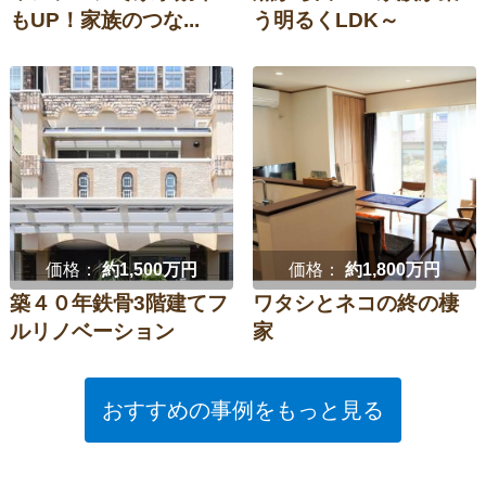
もUP！家族のつな...
う明るくLDK～
価格：
約1,500万円
価格：
約1,800万円
築４０年鉄骨3階建てフ
ワタシとネコの終の棲
ルリノベーション
家
おすすめの事例をもっと見る