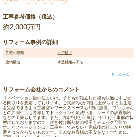
工事参考価格（税込）
2
000
約
,
万円
リフォーム事例の詳細
住宅の種類
一戸建て
建物構造
木造軸組み工法
もっとみる
〈
リフォーム会社からのコメント
リノベーション後の住まいは、子どもが独立した後も快適にすごせ
る間取りを想定しております。ご夫婦2人が2階に上がらずとも生活
を完結できるよう主寝室やワークスペースも1階に設置。ワンちゃん
との共同生活も考慮してドッグランや足洗い場、リードの設置場所
などの工夫もしてます。また、2階のひと部屋は、仕上げ工事前の状
態にしておりますので、吹き付け断熱材の様子もチェック可能で
す。リノベーションは、工事をしてみないと完成後の仕上がりや快
適さは分からないものです。そんなお客様の不安をなくすために、
実際にリノベをしたモデルハ