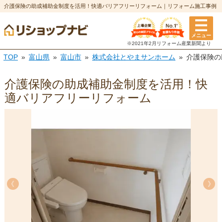
介護保険の助成補助金制度を活用！快適バリアフリーリフォーム｜リフォーム施工事例
メニュー
※2021年2月リフォーム
産業新聞より
TOP
富山県
富山市
株式会社とやまサンホーム
介護保険の
介護保険の助成補助金制度を活用！快
適バリアフリーリフォーム
《
《