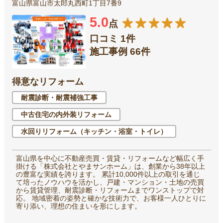
富山県富山市太郎丸西町1丁目7番9
5.0
点
口コミ 1件
施工事例 66件
得意なリフォーム
耐震診断・耐震補強工事
中古住宅の内外装リフォーム
水回りリフォーム（キッチン・浴室・トイレ）
富山県を中心に不動産売買・賃貸・リフォームなど幅広く手
掛ける「株式会社とやまサンホーム」は、創業から38年以上
の豊富な実績を誇ります。 累計10,000件以上の取引を通じ
て培ったノウハウを活かし、戸建・マンション・土地の売買
から賃貸管理、耐震診断・リフォームまでワンストップで対
応。 地域密着の姿勢と確かな技術力で、お客様一人ひとりに
寄り添い、理想の住まいを形にします。