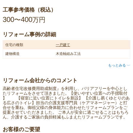
工事参考価格（税込）
300
400
〜
万円
リフォーム事例の詳細
住宅の種類
一戸建て
建物構造
木造軸組み工法
もっとみる
〈
リフォーム会社からのコメント
高齢者住宅改修費用助成制度』を利用し、バリアフリーを中心とし
たリフォームをさせて頂きました。【使いやすい位置への手摺取付
】 【寝室に近い位置にトイレを新設】 【介護し易くゆとりのあ
る広さのトイレ】担当の介護支援専門員（ケアマネージャー）と打
合せを重ね、御祖父様の身体能力に合わせたリフォームプランをご
提案させていただきました。 ご本人が安全に過ごせることはもちろ
ん、介護するご家族の負担軽減もふまえたリフォームプランです。
お客様のご要望