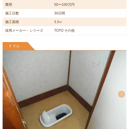
費用
50〜100万円
施工日数
30日間
施工面積
3.3㎡
採用メーカー・シリーズ
TOTO その他
トイレ
《
《