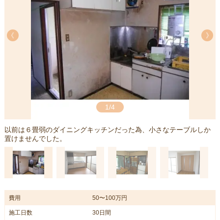
《
《
1/4
す
以前は６畳弱のダイニングキッチンだった為、小さなテーブルしか
置けませんでした。
費用
50〜100万円
施工日数
30日間