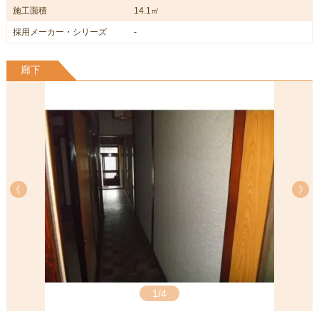
施工面積
14.1㎡
採用メーカー・シリーズ
-
廊下
《
《
1/4