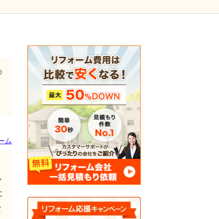
の
ーム
い
に
な