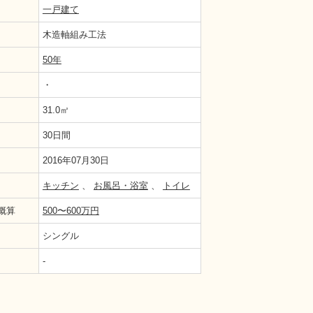
一戸建て
木造軸組み工法
50年
・
31.0㎡
30日間
2016年07月30日
キッチン
、
お風呂・浴室
、
トイレ
概算
500〜600万円
シングル
-