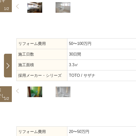
面キ
対面式のキッチンは、キッチンに立った際の後
昔ながらの
ろに食器棚や冷蔵庫があるため家事動線が良く
ッチンにさ
1/2
2/2
なりました。
リフォーム費用
50〜100万円
施工日数
30日間
施工面積
3.3㎡
採用メーカー・シリーズ
TOTO / サザナ
寒
入口は引き戸とし、段差なくお風呂に入れま
段差があり
でし
す。断熱強化された浴室でヒートショック予防
く、ヒート
1/2
2/2
に安心です。
た。
リフォーム費用
20〜50万円