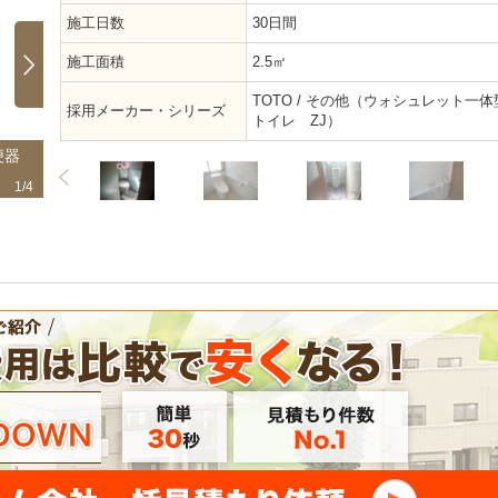
施工日数
30日間
施工面積
2.5㎡
TOTO / その他（ウォシュレット一体
採用メーカー・シリーズ
トイレ ZJ）
便器
TOTOのZJは、従来品に比べ約71％の超節水。
タイル貼り
使い勝手も良く掃除もしやすいので衛生的！
大変でした
1/4
2/4