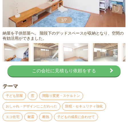
1/7
納屋を子供部屋へ。 階段下のデッドスペースが収納となり、空間の
有効活用ができました。
この会社に見積もり依頼をする
テーマ
子ども部屋
窓
間取り変更・スケルトン
おしゃれ・デザインにこだわった
防犯・セキュリティ強化
エコ住宅
耐震
断熱
子どもの成長に合わせて