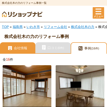
株式会社木の力のリフォーム事例一覧
メニュー
TOP
»
福島県
»
いわき市
»
リフォーム会社
»
株式会社木の力
» 株
株式会社木の力のリフォーム事例
口コミ
会社情報
(0件)
事例
(16件)
16
全
件