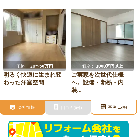
価格：
20〜50万円
価格：
1000万円以上
明るく快適に生まれ変
ご実家を次世代仕様
わった洋室空間
へ。設備・断熱・内
装...
事例
会社情報
口コミ
(16件)
(0件)