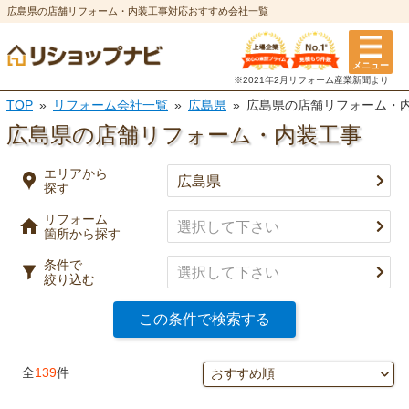
広島県の店舗リフォーム・内装工事対応おすすめ会社一覧
エリアから探す
メニュー
リフォーム箇所
条件
※2021年2月リフォーム
産業新聞より
TOP
リフォーム会社一覧
広島県
広島県の店舗リフォーム・
選択を全て解除
都道府県
※複数選択可
広島県の店舗リフォーム・内装工事
特徴
市区町村
エリアから
探す
実績
リフォーム
キッチン
風呂・浴室
箇所から探す
事例有り
決定
口コミ有り
条件で
絞り込む
トイレ
洗面所
決済方法
この条件で検索する
選択を全て解除
決定
全
139
件
外壁塗装・
屋根塗装・
外壁
屋根