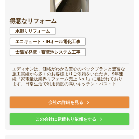
洋室（子供部屋・寝
和室
得意なリフォーム
室）
水廻りリフォーム
廊下
階段
エコキュート・IHオール電化工事
太陽光発電・蓄電池システム工事
玄関
エントランス
エディオンは、価格がわかる安心のパックプランと豊富な
施工実績から多くのお客様よりご依頼をいただき、9年連
続『家電量販業界リフォーム売上 No.1』に選ばれており
ます。日常生活で利用頻度の高いキッチン・バス・ト...
家全体・
その他
リノベーション
会社の詳細を見る
この会社に見積もり依頼をする