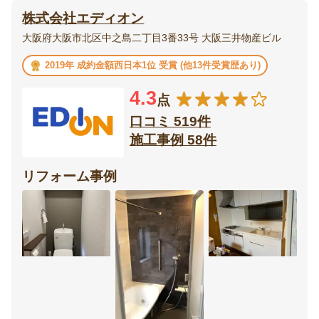
株式会社エディオン
エクステリア・
庭・
大阪府大阪市北区中之島二丁目3番33号 大阪三井物産ビル
外構
ガーデニング
2019年 成約金額西日本1位 受賞 (他13件受賞歴あり)
ベランダ・
ウッドデッキ
4.3
バルコニー
点
口コミ 519件
テラス・
ポーチ
施工事例 58件
サンルーム
リフォーム事例
カーポート・
フェンス
ガレージ
門扉
オーニング
リビング
ダイニング