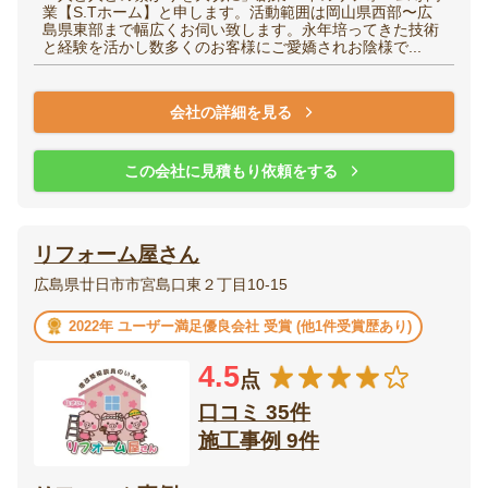
業【S.Tホーム】と申します。活動範囲は岡山県西部〜広
島県東部まで幅広くお伺い致します。永年培ってきた技術
と経験を活かし数多くのお客様にご愛嬌されお陰様で...
会社の詳細を見る
この会社に見積もり依頼をする
リフォーム屋さん
広島県廿日市市宮島口東２丁目10-15
2022年 ユーザー満足優良会社 受賞 (他1件受賞歴あり)
4.5
点
口コミ 35件
施工事例 9件