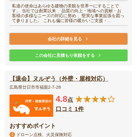
私達の使命はあらゆる建物の美観を世界一にすることで
す。 当社では創業以来 、品質の向上・地域への貢献・お
客様の多様なニーズの対応に努め 、堅実な事業拡張を図っ
て参りました。 これも偏に皆様の暖かいご支援・...
会社の詳細を見る
この会社に見積もり依頼をする
【退会】ヌルぞう（外壁・屋根対応）
広島県廿日市市福面2-7-28
4.8
点
口コミ 1件
おすすめポイント
1
ドローン点検、火災保険対応