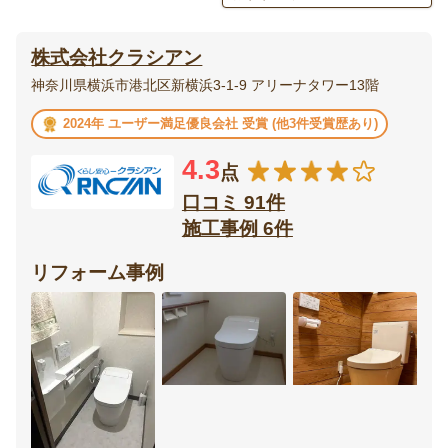
エクステリア・
庭・
株式会社クラシアン
外構
ガーデニング
神奈川県横浜市港北区新横浜3-1-9 アリーナタワー13階
ベランダ・
ウッドデッキ
2024年 ユーザー満足優良会社 受賞 (他3件受賞歴あり)
バルコニー
4.3
点
テラス・
ポーチ
サンルーム
口コミ 91件
施工事例 6件
カーポート・
フェンス
ガレージ
リフォーム事例
門扉
オーニング
リビング
ダイニング