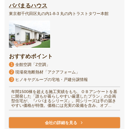
パパまるハウス
東京都千代田区丸の内1-8-3 丸の内トラストタワー本館
おすすめポイント
1
全館空調「Z空調」
2
現場発泡断熱材「アクアフォーム」
3
ヒノキヤグループの宅地・戸建分譲情報
年間1500棟を超える施工実績をもち、ＯＢアンケートを基
に開発した「誰もが暮らしやすい厳選したプラン」の企画
型住宅が、『パパまるシリーズ』。同シリーズは手の届き
やすい価格が特徴。価格には充実の装備を含み、オプ...
会社の詳細を見る