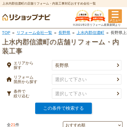
上水内郡信濃町の店舗リフォーム・内装工事対応おすすめ会社一覧
エリアから探す
メニュー
リフォーム箇所
条件
※2021年2月リフォーム
産業新聞より
TOP
リフォーム会社一覧
長野県
上水内郡信濃町
長野県上
選択を全て解除
都道府県
※複数選択可
上水内郡信濃町の店舗リフォーム・内
特徴
装工事
市区町村
実績
エリアから
探す
キッチン
風呂・浴室
事例有り
リフォーム
決定
口コミ有り
箇所から探す
トイレ
洗面所
条件で
決済方法
絞り込む
選択を全て解除
この条件で検索する
決定
外壁塗装・
屋根塗装・
全
21
件
外壁
屋根