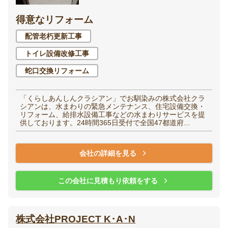
得意なリフォーム
洋室（子供部屋・寝
和室
室）
配管老朽更新工事
トイレ設備改修工事
廊下
階段
蛇口交換リフォーム
玄関
エントランス
「くらしあんしんクラシアン」でお馴染みの株式会社クラ
シアンは、水まわりの緊急メンテナンス、住宅設備交換・
リフォーム、給排水設備工事などの水まわりサービスを提
供しております。24時間365日受付で全国47都道府...
家全体・
会社の詳細を見る
その他
リノベーション
この会社に見積もり依頼をする
株式会社PROJECT K･A･N