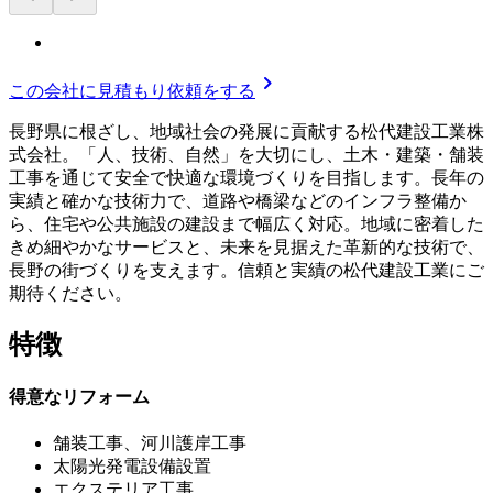
chevron_right
この会社に見積もり依頼をする
長野県に根ざし、地域社会の発展に貢献する松代建設工業株
式会社。「人、技術、自然」を大切にし、土木・建築・舗装
工事を通じて安全で快適な環境づくりを目指します。長年の
実績と確かな技術力で、道路や橋梁などのインフラ整備か
ら、住宅や公共施設の建設まで幅広く対応。地域に密着した
きめ細やかなサービスと、未来を見据えた革新的な技術で、
長野の街づくりを支えます。信頼と実績の松代建設工業にご
期待ください。
特徴
得意なリフォーム
舗装工事、河川護岸工事
太陽光発電設備設置
エクステリア工事