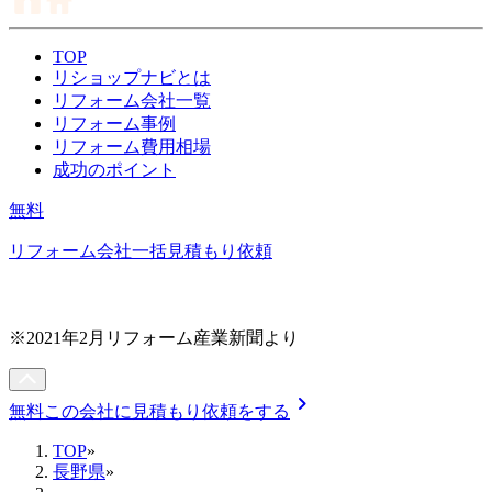
TOP
リショップナビとは
リフォーム会社一覧
リフォーム事例
リフォーム費用相場
成功のポイント
無料
リフォーム会社一括見積もり依頼
※2021年2月リフォーム産業新聞より
chevron_right
無料
この会社に見積もり依頼をする
TOP
»
長野県
»