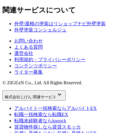
関連サービスについて
外壁/屋根の塗装はリショップナビ外壁塗装
外壁塗装コンシェルジュ
お問い合わせ
よくある質問
運営会社
利用規約・プライバシーポリシー
コンテンツポリシー
ライター募集
© ZIGExN Co., Ltd. All Rights Reserved.
keyboard_arrow_down
株式会社じげん 関連サービス
アルバイト一括検索なら
アルバイトEX
転職一括検索なら
転職EX
転職未経験者なら
knoock
賃貸物件探しなら
賃貸スモッカ