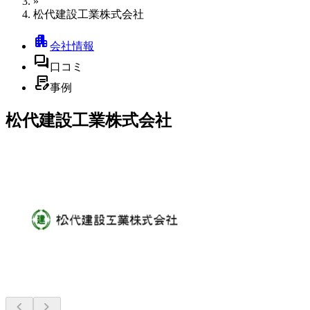
»
松代建設工業株式会社
apartment
会社情報
forum
口コミ
contract_edit
事例
松代建設工業株式会社
chevron_left
chevron_right