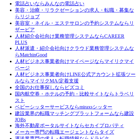
電話占いなら
みんなの電話占い
美容・治療・リラクゼーションの求人・転職・募集な
ら
リジョブ
美容室・ネイル・エステサロンの予約システムなら
リ
ザービア
人材紹介会社向け業務管理システムなら
CAREER
PLUS
人材派遣・紹介会社向けクラウド業務管理システムな
ら
MatchinGood
人材ビジネス事業者向けマイページなら
マイリクマイ
ページ
人材ビジネス事業者向けLINE公式アカウント拡張ツー
ルなら
マイリクMA/定着支援
全国のお仕事探しなら
ビズコミ
国内航空券・ホテルの予約・比較サイトなら
トラベリ
スト
ベビーシッターサービスなら
miraxsシッター
建設業界の転職マッチングプラットフォームなら
建設
JOBs
海外不動産ポータルサイトなら
セカイプロパティ
メーカー専門の転職エージェントなら
タイズ
運送業専門の求人・転職情報なら
ドラピタ