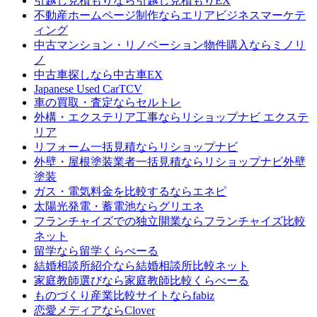
引越し見積もりなら
引越し見積もりEX
不動産ホームページ制作なら
エリアビジネスマーケテ
ィング
中古マンション・リノベーション物件購入なら
ミノリ
ノ
中古車探しなら
中古車EX
Japanese Used Car
TCV
車の買取・査定なら
セルトレ
外構・エクステリア工事なら
リショップナビ エクステ
リア
リフォーム一括見積なら
リショップナビ
外壁・屋根塗装業者一括見積なら
リショップナビ外壁
塗装
ガス・電気料金を比較するなら
エネピ
太陽光発電・蓄電池なら
グリエネ
フランチャイズでの独立開業なら
フランチャイズ比較
ネット
留学なら
留学くらべーる
結婚相談所紹介なら
結婚相談所比較ネット
家庭教師選びなら
家庭教師比較くらべーる
ものづくり産業比較サイトなら
fabiz
恋愛メディアなら
Clover