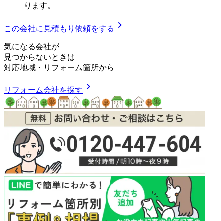
ります。
chevron_right
この会社に見積もり依頼をする
気
に
な
る
会
社
が
見つからないときは
対応地域
・
リフォーム箇所
から
chevron_right
リフォーム会社を探す