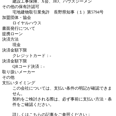
建設工事保険、X会、JIO、ハウスジーメン
その他の保有許認可
宅地建物取引業免許 長野県知事（１）第5794号
加盟団体・協会
ロイヤルハウス
書面発行について
提携ローン
決済方法
現金
決済金額下限
クレジットカード：-
決済金額下限
QRコード決済：-
取り扱いメーカー
その他
支払いタイミング
この会社については、支払い条件の明記が確認できま
せん。
契約をご検討される際は、必ず事前に支払い方法・条
件をご確認ください。
詳しくはこちらの記事をご参照ください：