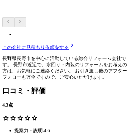
chevron_left
chevron_right
chevron_right
この会社に見積もり依頼をする
長野県長野市を中心に活動している総合リフォーム会社で
す。 長野市近辺で、水回り・内装のリフォームをお考えの
方は、お気軽にご連絡ください。 お引き渡し後のアフター
フォローも万全ですので、ご安心いただけます。
口コミ・評価
4.3
点
star
star
star
star
star
提案力・説明:4.6