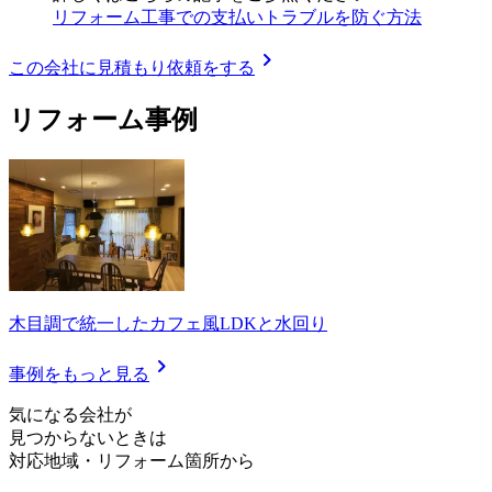
リフォーム工事での支払いトラブルを防ぐ方法
chevron_right
この会社に見積もり依頼をする
リフォーム事例
木目調で統一したカフェ風LDKと水回り
chevron_right
事例をもっと見る
気
に
な
る
会
社
が
見つからないときは
対応地域
・
リフォーム箇所
から