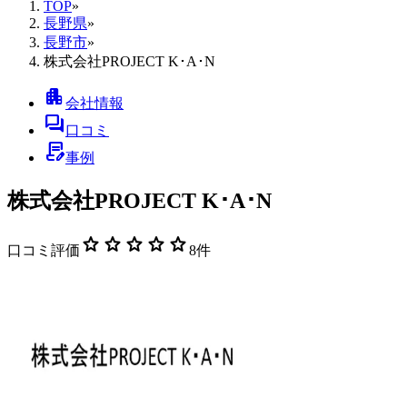
TOP
»
長野県
»
長野市
»
株式会社PROJECT K･A･N
apartment
会社情報
forum
口コミ
contract_edit
事例
株式会社PROJECT K･A･N
star
star
star
star
star
口コミ評価
8
件