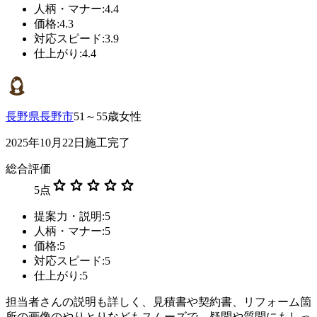
人柄・マナー:4.4
価格:4.3
対応スピード:3.9
仕上がり:4.4
長野県長野市
51～55歳女性
2025年10月22日施工完了
総合評価
star
star
star
star
star
5
点
提案力・説明:5
人柄・マナー:5
価格:5
対応スピード:5
仕上がり:5
担当者さんの説明も詳しく、見積書や契約書、リフォーム箇
所の画像のやりとりなどもスムーズで、疑問や質問にもしっ