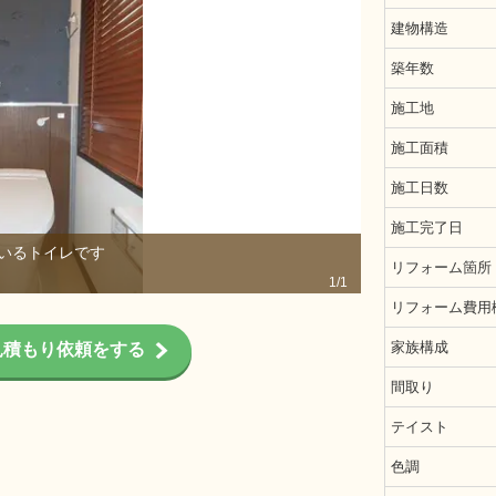
建物構造
築年数
施工地
施工面積
施工日数
施工完了日
いるトイレです
後ろのキャビネ
リフォーム箇所
1/1
リフォーム費用
家族構成
見積もり依頼をする
間取り
テイスト
色調