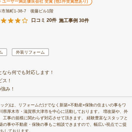
3年 ユーザー満足優良会社 受賞 (他1件受賞歴あり)
市旭町1-38-7 後藤ビル1階
口コミ 20件
施工事例 30件
ム
外装リフォーム
となら何でも対応します！
ビス！
の強み！
ック)は、リフォームだけでなく新築×不動産×保険の住まいの事をワ
川県厚木市・滋賀県大津市を中心に活動しております。 増改築や、外
、工事の規模に関わらず対応させて頂きます。 経験豊富なスタッフと
築の事や不動産・保険の事もご相談できますので、幅広い視点でご提
待ちしております。