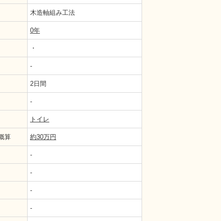
木造軸組み工法
0年
・
-
2日間
-
ットの中にタンクが隠れているトイレです
トイレ
概算
約30万円
-
-
-
-