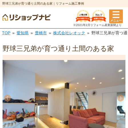
野球三兄弟が育つ通り土間のある家｜リフォーム施工事例
メニュー
※2021年2月リフォーム
産業新聞より
TOP
愛知県
豊橋市
株式会社レオック
野球三兄弟が育つ通
野球三兄弟が育つ通り土間のある家
《
《