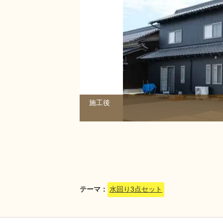
施工後
1/1
テーマ：
水回り3点セット