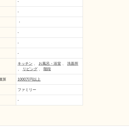
-
-
・
-
-
-
キッチン
、
お風呂・浴室
、
洗面所
、
リビング
、
階段
概算
1000万円以上
ファミリー
-