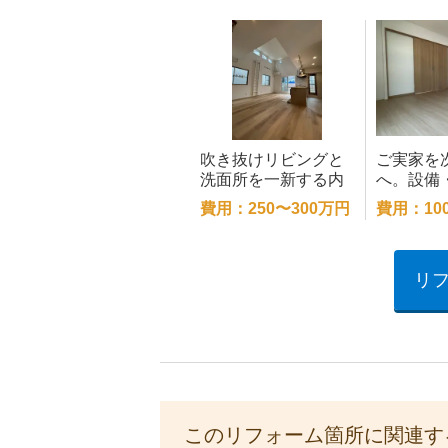
吹き抜けリビングと
ご実家を
洗面所を一新する内
へ。設備
装リフォーム
装を一新
費用：250〜300万円
費用：10
修
リ
このリフォーム箇所に関連す