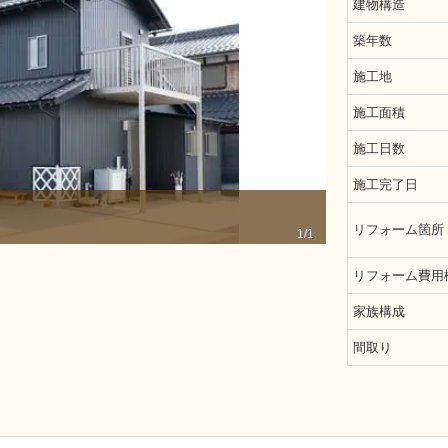
建物構造
築年数
施工地
施工面積
施工日数
施工完了日
施工後
リフォーム箇所
1/1
リフォーム費用
家族構成
間取り