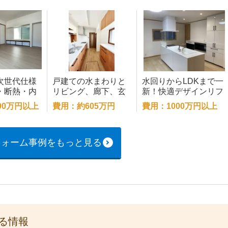
次世代仕様
戸建ての水まわりと
水回りからLDKまで一
・断熱・内
リビング、廊下、玄
新！快適デザインリフ
した全面改
関ドアをリフォー
ォーム化
00万円以上
費用：約605万円
費用：1000万円以上
ム！
フォーム事例をもっと見る
る情報