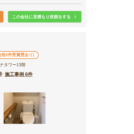
この会社に見積もり依頼をする
 (他3件受賞歴あり)
ーナタワー13階
件
施工事例 6件