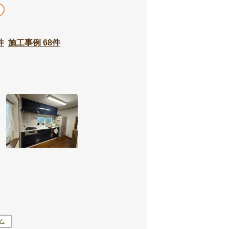
件
施工事例 68件
ム