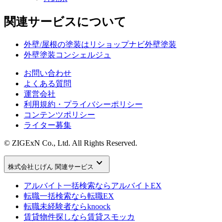
関連サービスについて
外壁/屋根の塗装はリショップナビ外壁塗装
外壁塗装コンシェルジュ
お問い合わせ
よくある質問
運営会社
利用規約・プライバシーポリシー
コンテンツポリシー
ライター募集
© ZIGExN Co., Ltd. All Rights Reserved.
keyboard_arrow_down
株式会社じげん 関連サービス
アルバイト一括検索なら
アルバイトEX
転職一括検索なら
転職EX
転職未経験者なら
knoock
賃貸物件探しなら
賃貸スモッカ