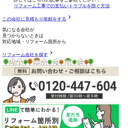
リフォーム工事での支払いトラブルを防ぐ方法
chevron_right
この会社に見積もり依頼をする
気
に
な
る
会
社
が
見つからないときは
対応地域
・
リフォーム箇所
から
chevron_right
リフォーム会社を探す