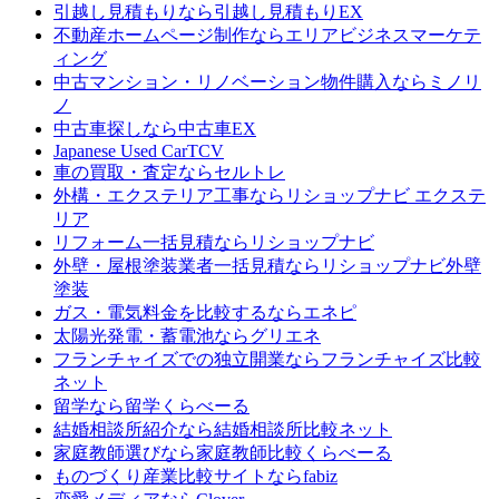
引越し見積もりなら
引越し見積もりEX
不動産ホームページ制作なら
エリアビジネスマーケテ
ィング
中古マンション・リノベーション物件購入なら
ミノリ
ノ
中古車探しなら
中古車EX
Japanese Used Car
TCV
車の買取・査定なら
セルトレ
外構・エクステリア工事なら
リショップナビ エクステ
リア
リフォーム一括見積なら
リショップナビ
外壁・屋根塗装業者一括見積なら
リショップナビ外壁
塗装
ガス・電気料金を比較するなら
エネピ
太陽光発電・蓄電池なら
グリエネ
フランチャイズでの独立開業なら
フランチャイズ比較
ネット
留学なら
留学くらべーる
結婚相談所紹介なら
結婚相談所比較ネット
家庭教師選びなら
家庭教師比較くらべーる
ものづくり産業比較サイトなら
fabiz