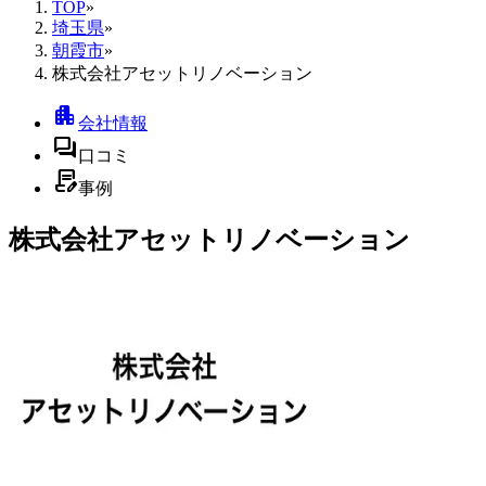
TOP
»
埼玉県
»
朝霞市
»
株式会社アセットリノベーション
apartment
会社情報
forum
口コミ
contract_edit
事例
株式会社アセットリノベーション