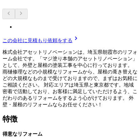
chevron_left
chevron_right
chevron_right
この会社に見積もり依頼をする
株式会社アセットリノベーションは、埼玉県朝霞市のリフォ
ーム会社です。「マジ塗り本舗のアセットリノベーション」
として、外壁と屋根の塗装工事を中心に行っております。
雨樋修理などの小規模なリフォームから、屋根の葺き替えな
どの大規模なものまで受けておりますので、まずはお気軽に
ご相談ください。 対応エリアは埼玉県と東京都です。地域
密着で活動しており、お客様に満足していただけるよう、こ
だわりのあるリフォームをするよう心がけております。 外
壁・屋根のリフォームならお任せください！
特徴
得意なリフォーム