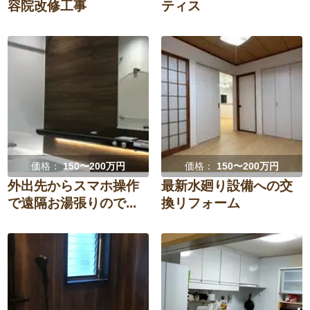
容院改修工事
ティス
価格：
150〜200万円
価格：
150〜200万円
外出先からスマホ操作
最新水廻り設備への交
で遠隔お湯張りので...
換リフォーム