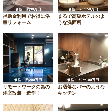
価格：
約90万円
価格：
20〜50万円
補助金利用でお得に浴
まるで高級ホテルのよ
室リフォーム
うな洗面所
価格：
約200万円
価格：
50〜100万円
リモートワークの為の
お洒落なバーのような
洋室改装・造作！
キッチン