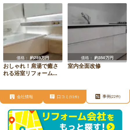
価格：
約289万円
価格：
約350万円
おしゃれ！肩湯で癒さ
室内全面改修
れる浴室リフォーム...
事例
会社情報
口コミ
(22件)
(51件)