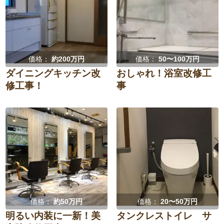
価格：
約200万円
価格：
50〜100万円
ダイニングキッチン改
おしゃれ！浴室改修工
修工事！
事
価格：
約50万円
価格：
20〜50万円
明るい内装に一新！美
タンクレストイレ サ