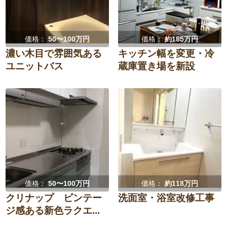
価格：
50〜100万円
価格：
約185万円
濃い木目で雰囲気ある
キッチン幅を変更・冷
ユニットバス
蔵庫置き場を新設
価格：
50〜100万円
価格：
約118万円
クリナップ ビンテー
洗面室・浴室改修工事
ジ感ある新色ラクエ...