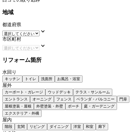
地域
都道府県
keyboard_arrow_down
市区町村
keyboard_arrow_down
リフォーム箇所
水回り
キッチン
トイレ
洗面所
お風呂・浴室
屋外
カーポート・ガレージ
ウッドデッキ
テラス・サンルーム
エントランス
オーニング
フェンス
ベランダ・バルコニー
門扉
屋根塗装・屋根
外壁塗装・外壁
ポーチ
庭・ガーデニング
エクステリア・外構
屋内
階段
玄関
リビング
ダイニング
洋室
和室
廊下