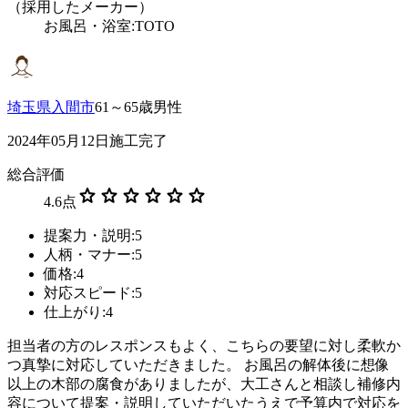
（採用したメーカー）
お風呂・浴室:TOTO
埼玉県入間市
61～65歳男性
2024年05月12日施工完了
総合評価
star
star
star
star
star
star
4.6
点
提案力・説明:5
人柄・マナー:5
価格:4
対応スピード:5
仕上がり:4
担当者の方のレスポンスもよく、こちらの要望に対し柔軟か
つ真摯に対応していただきました。 お風呂の解体後に想像
以上の木部の腐食がありましたが、大工さんと相談し補修内
容について提案・説明していただいたうえで予算内で対応を