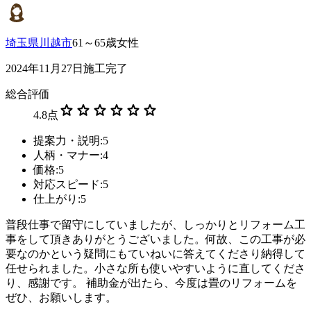
埼玉県川越市
61～65歳女性
2024年11月27日施工完了
総合評価
star
star
star
star
star
star
4.8
点
提案力・説明:5
人柄・マナー:4
価格:5
対応スピード:5
仕上がり:5
普段仕事で留守にしていましたが、しっかりとリフォーム工
事をして頂きありがとうございました。何故、この工事が必
要なのかという疑問にもていねいに答えてくださり納得して
任せられました。小さな所も使いやすいように直してくださ
り、感謝です。 補助金が出たら、今度は畳のリフォームを
ぜひ、お願いします。