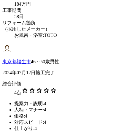
184万円
工事期間
58日
リフォーム箇所
（採用したメーカー）
お風呂・浴室:TOTO
東京都福生市
46～50歳男性
2024年07月12日施工完了
総合評価
star
star
star
star
star
4
点
提案力・説明:4
人柄・マナー:4
価格:4
対応スピード:4
仕上がり:4