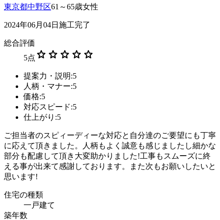
東京都中野区
61～65歳女性
2024年06月04日施工完了
総合評価
star
star
star
star
star
5
点
提案力・説明:5
人柄・マナー:5
価格:5
対応スピード:5
仕上がり:5
ご担当者のスピィーディーな対応と自分達のご要望にも丁寧
に応えて頂きました。人柄もよく誠意も感じましたし細かな
部分も配慮して頂き大変助かりました!工事もスムーズに終
える事が出来て感謝しております。また次もお願いしたいと
思います!
住宅の種類
一戸建て
築年数