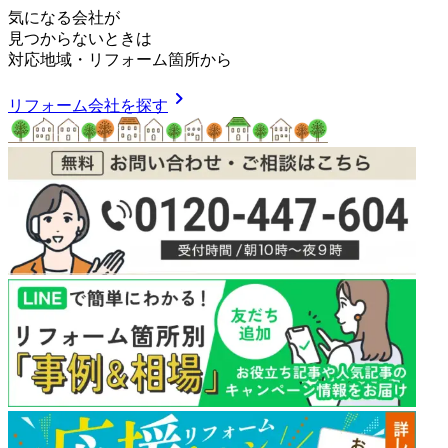
気
に
な
る
会
社
が
見つからないときは
対応地域
・
リフォーム箇所
から
chevron_right
リフォーム会社を探す