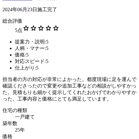
2024年06月23日施工完了
総合評価
star
star
star
star
star
5
点
提案力・説明:5
人柄・マナー:5
価格:5
対応スピード:5
仕上がり:5
担当者の方の対応が非常によかった。都度現場に足を運んで
確認くださったので変更や追加工事などの相談がしやすかっ
た。見積もりも細かく提示してくれたおかげでわかりやすか
った。工事内容と価格にとても満足しています。
住宅の種類
一戸建て
築年数
25年
価格