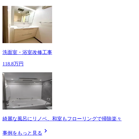
洗面室・浴室改修工事
118.8万円
綺麗な風呂にリノベ、和室もフローリングで掃除楽々
chevron_right
事例をもっと見る