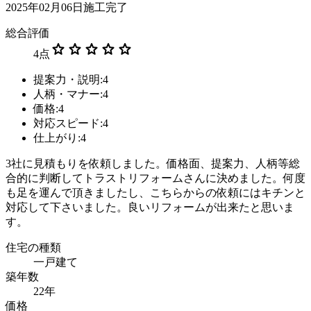
2025年02月06日施工完了
総合評価
star
star
star
star
star
4
点
提案力・説明:4
人柄・マナー:4
価格:4
対応スピード:4
仕上がり:4
3社に見積もりを依頼しました。価格面、提案力、人柄等総
合的に判断してトラストリフォームさんに決めました。何度
も足を運んで頂きましたし、こちらからの依頼にはキチンと
対応して下さいました。良いリフォームが出来たと思いま
す。
住宅の種類
一戸建て
築年数
22年
価格