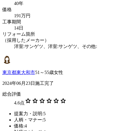
40年
価格
191万円
工事期間
14日
リフォーム箇所
（採用したメーカー）
洋室:サンゲツ、洋室:サンゲツ、その他:
東京都東大和市
51～55歳女性
2024年06月23日施工完了
総合評価
star
star
star
star
star
star
4.6
点
提案力・説明:5
人柄・マナー:5
価格:4