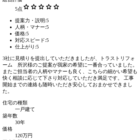
star
star
star
star
star
5
点
提案力・説明:5
人柄・マナー:5
価格:5
対応スピード:5
仕上がり:5
3社に見積りを提出していただきましたが、トラストリフォ
ーム 所沢様のご提案が我家の希望に一番合っていました。
またご担当者の人柄やマナーも良く、こちらの細かい希望も
快く相談に応じて下さり対応していただき満足です。 工事
開始までの連絡も随時いただき安心しておまかせできまし
た。
住宅の種類
一戸建て
築年数
30年
価格
120万円