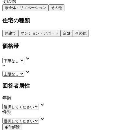
その他
家全体・リノベーション
その他
住宅の種類
戸建て
マンション・アパート
店舗
その他
価格帯
keyboard_arrow_down
~
keyboard_arrow_down
回答者属性
年齢
keyboard_arrow_down
性別
keyboard_arrow_down
条件解除