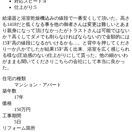
対応スピード:4
仕上がり:5
給湯器と浴室乾燥機込みの値段で一番安くして頂いた。高さ
も1418だと低くなる事を他の御者さんは変更は難しいとあま
り親身になって頂けなかったがトラストさんは可能ではない
か？高くしてダメでも削らなければならないので金額的には
15㌢高の値段になるがいけるかも…。と背中を押してくださ
り一か八かでしたが結果15㌢高く出来、浴室を広く感じられ
る様な(圧迫感のない)仕上がりにして貰った。他の細かいわ
がままも聞いてくださりこちらの会社にして本当に良かっ
た。
住宅の種類
マンション・アパート
築年数
17年
価格
150万円
工事期間
5日
リフォーム箇所