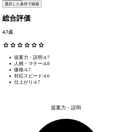
選択した条件で検索
総合評価
4.7
点
star
star
star
star
star
star
提案力・説明:4.7
人柄・マナー:4.8
価格:4.7
対応スピード:4.6
仕上がり:4.7
提案力・説明