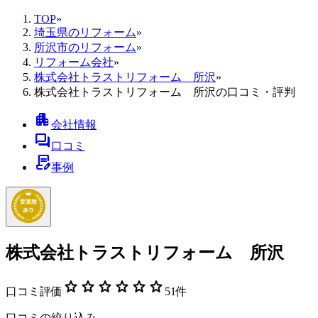
TOP
»
埼玉県のリフォーム
»
所沢市のリフォーム
»
リフォーム会社
»
株式会社トラストリフォーム 所沢
»
株式会社トラストリフォーム 所沢の口コミ・評判
apartment
会社情報
forum
口コミ
contract_edit
事例
株式会社トラストリフォーム 所沢
star
star
star
star
star
star
口コミ評価
51
件
口コミの絞り込み