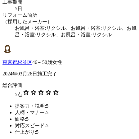
工事期間
5日
リフォーム箇所
（採用したメーカー）
お風呂・浴室:リクシル、お風呂・浴室:リクシル、お風
呂・浴室:リクシル、お風呂・浴室:リクシル
東京都杉並区
46～50歳女性
2024年03月26日施工完了
総合評価
star
star
star
star
star
5
点
提案力・説明:5
人柄・マナー:5
価格:5
対応スピード:5
仕上がり:5