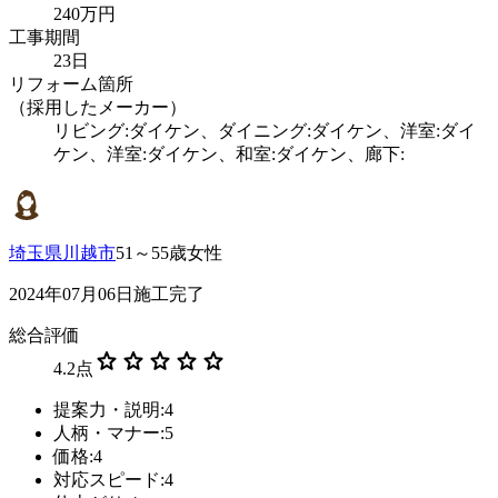
240万円
工事期間
23日
リフォーム箇所
（採用したメーカー）
リビング:ダイケン、ダイニング:ダイケン、洋室:ダイ
ケン、洋室:ダイケン、和室:ダイケン、廊下:
埼玉県川越市
51～55歳女性
2024年07月06日施工完了
総合評価
star
star
star
star
star
4.2
点
提案力・説明:4
人柄・マナー:5
価格:4
対応スピード:4