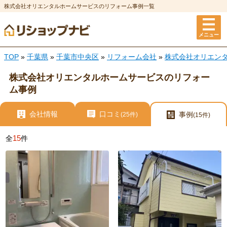
株式会社オリエンタルホームサービスのリフォーム事例一覧
メニュー
TOP
»
千葉県
»
千葉市中央区
»
リフォーム会社
»
株式会社オリエン
株式会社オリエンタルホームサービスのリフォー
ム事例
会社情報
口コミ
事例
(25件)
(15件)
15
全
件