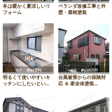
冬は暖かく夏涼しいリ
ベランダ改修工事と外
フォーム
壁・屋根塗装
価格：
約93万円
価格：
約135万円
明るくて使いやすいキ
台風被害からの保険対
ッチンにしたいとい...
応 ＆ 家全体塗装...