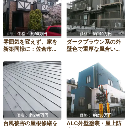
価格：
約90万円
価格：
約140万円
雰囲気を変えず、家を
ダークブラウン系の外
新築同様に：佐倉市...
壁色で重厚な風合い...
価格：
約240万円
価格：
約230万円
台風被害の屋根修繕を
ALC外壁塗装・屋上防