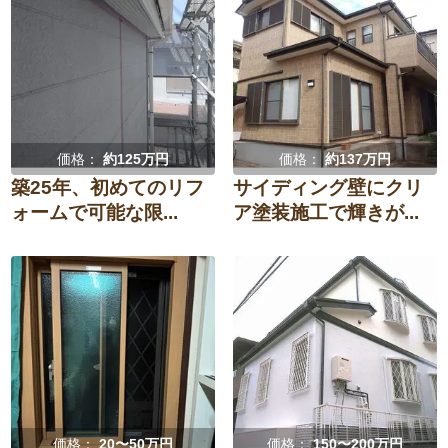
価格：
約125万円
価格：
約137万円
築25年、初めてのリフ
サイディング壁にクリ
ォームで可能な限...
ア塗装施工で輝きが...
価格：
20〜50万円
価格：
150〜200万円