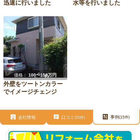
迅速に行いました
水等を行いました
価格：
100〜150万円
外壁をツートンカラー
でイメージチェンジ
事例
会社情報
口コミ
(15件)
(25件)