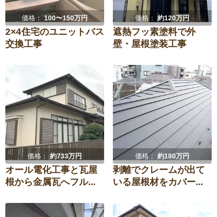
価格：
100〜150万円
価格：
約120万円
2×4住宅のユニットバス
遮熱フッ素塗料で外
交換工事
壁・屋根塗装工事
価格：
約733万円
価格：
約180万円
オール電化工事と瓦屋
剥離でクレームが出て
根から金属瓦へフル...
いる屋根材をカバー...