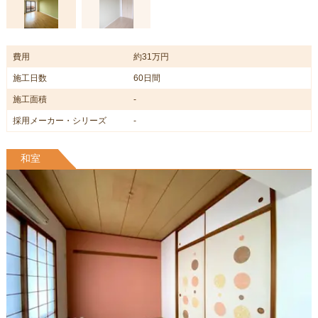
費用
約31万円
施工日数
60日間
施工面積
-
採用メーカー・シリーズ
-
和室