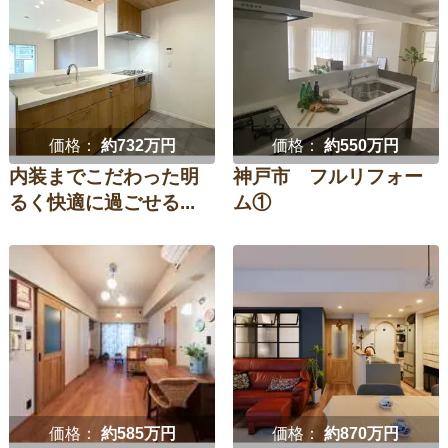
価格：
約732万円
価格：
約550万円
内装までこだわった明
神戸市 フルリフォー
るく快適に過ごせる...
ム①
価格：
約585万円
価格：
約870万円