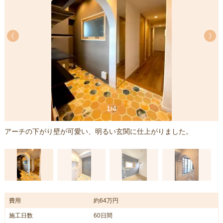
《
《
1/4
アーチの下がり壁が可愛い、明るい玄関に仕上がりました。
費用
約64万円
施工日数
60日間