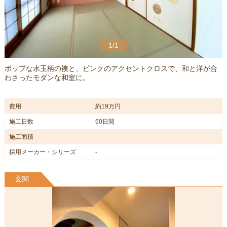
1/1
ポップな水玉柄の襖と、ピンクのアクセントクロスで、和と洋が合
わさったモダンな和室に。
費用
約19万円
施工日数
60日間
施工面積
-
採用メーカー・シリーズ
-
玄関