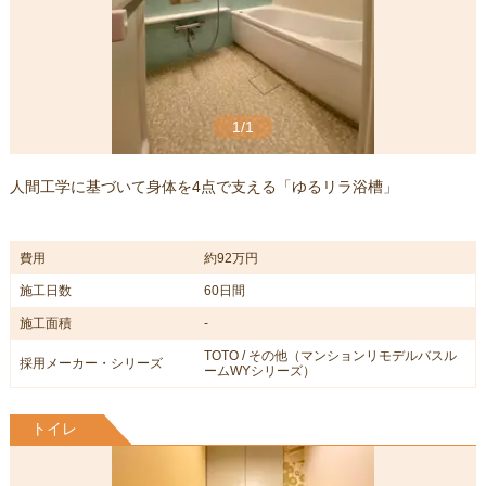
1/1
人間工学に基づいて身体を4点で支える「ゆるリラ浴槽」
費用
約92万円
施工日数
60日間
施工面積
-
TOTO / その他（マンションリモデルバスル
採用メーカー・シリーズ
ームWYシリーズ）
トイレ