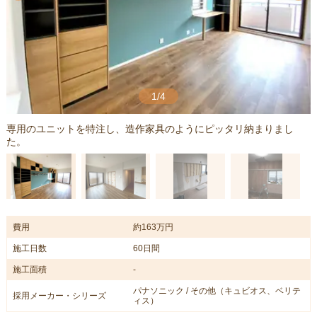
1/4
専用のユニットを特注し、造作家具のようにピッタリ納まりまし
た。
費用
約163万円
施工日数
60日間
施工面積
-
パナソニック / その他（キュビオス、ベリテ
採用メーカー・シリーズ
ィス）