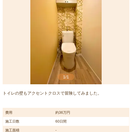
1/1
トイレの壁もアクセントクロスで冒険してみました。
費用
約36万円
施工日数
60日間
施工面積
-