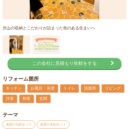
1/2
沢山の収納とこだわりが詰まった色のある住まいへ
この会社に見積もり依頼をする
リフォーム箇所
キッチン
お風呂・浴室
トイレ
洗面所
リビング
洋室
和室
玄関
テーマ
水回り3点セット
水回り4点セット