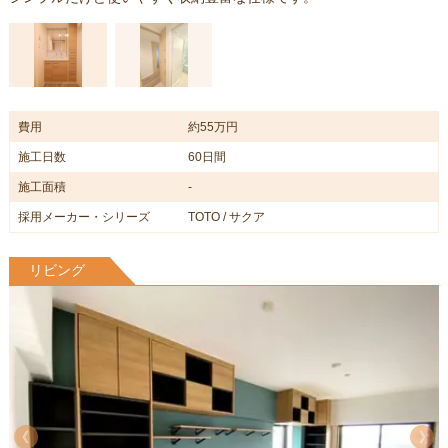
費用
約55万円
施工日数
60日間
施工面積
-
採用メーカー・シリーズ
TOTO / サクア
リビング
《
《