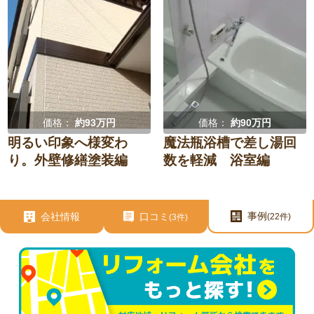
価格：
約93万円
価格：
約90万円
明るい印象へ様変わ
魔法瓶浴槽で差し湯回
り。外壁修繕塗装編
数を軽減 浴室編
事例
会社情報
口コミ
(22件)
(3件)