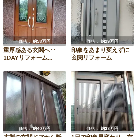
価格：
約58万円
価格：
約29万円
重厚感ある玄関へ･･
印象をあまり変えずに
1DAYリフォーム...
玄関リフォーム
価格：
約40万円
価格：
約33万円