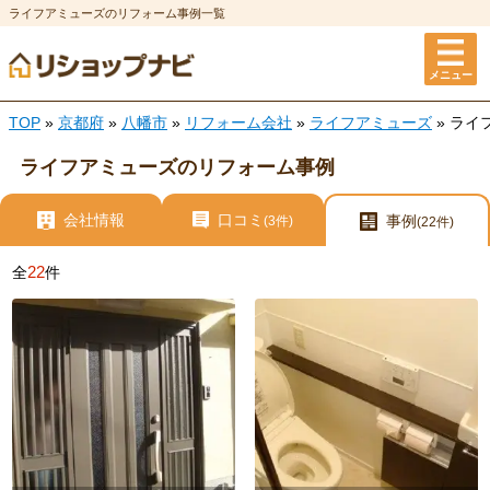
ライフアミューズのリフォーム事例一覧
メニュー
TOP
»
京都府
»
八幡市
»
リフォーム会社
»
ライフアミューズ
» ラ
ライフアミューズのリフォーム事例
会社情報
口コミ
事例
(3件)
(22件)
22
全
件