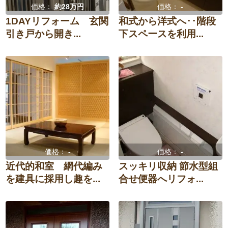
価格：
約28万円
価格：
-
1DAYリフォーム 玄関
和式から洋式へ･･階段
引き戸から開き...
下スペースを利用...
価格：
-
価格：
-
近代的和室 網代編み
スッキリ収納 節水型組
を建具に採用し趣を...
合せ便器へリフォ...