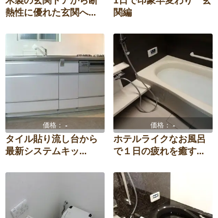
木製の玄関ドアから断
1日で印象早変わり 玄
熱性に優れた玄関へ...
関編
価格：
-
価格：
-
タイル貼り流し台から
ホテルライクなお風呂
最新システムキッ...
で１日の疲れを癒す...