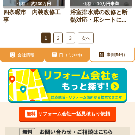
価格：
約230万円
価格：
10万円未満
四条畷市 内装改修工
浴室排水溝の改修と断
事
熱対応・床シートに...
1
2
3
次へ
事例
会社情報
口コミ
(54件)
(33件)
無料
リフォーム会社一括見積もり依頼