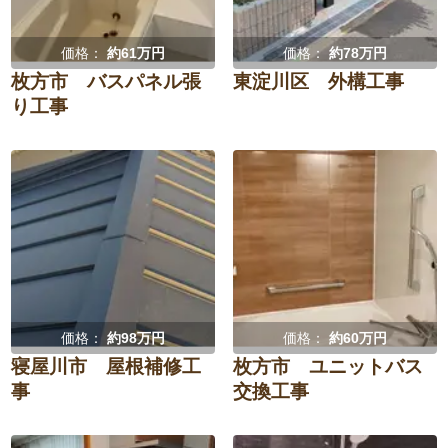
価格：
約61万円
価格：
約78万円
枚方市 バスパネル張
東淀川区 外構工事
り工事
価格：
約98万円
価格：
約60万円
寝屋川市 屋根補修工
枚方市 ユニットバス
事
交換工事