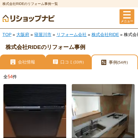
株式会社RIDEのリフォーム事例一覧
メニュー
TOP
»
大阪府
»
寝屋川市
»
リフォーム会社
»
株式会社RIDE
» 株式会
株式会社RIDEのリフォーム事例
会社情報
口コミ
事例
(33件)
(54件)
54
全
件