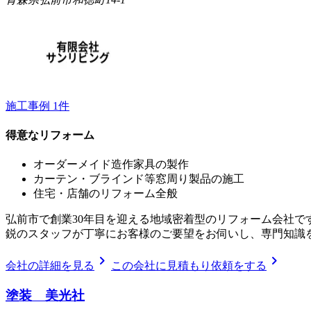
施工事例
1
件
得意なリフォーム
オーダーメイド造作家具の製作
カーテン・ブラインド等窓周り製品の施工
住宅・店舗のリフォーム全般
弘前市で創業30年目を迎える地域密着型のリフォーム会社で
鋭のスタッフが丁寧にお客様のご要望をお伺いし、専門知識
chevron_right
chevron_right
会社の詳細を見る
この会社に見積もり依頼をする
塗装 美光社