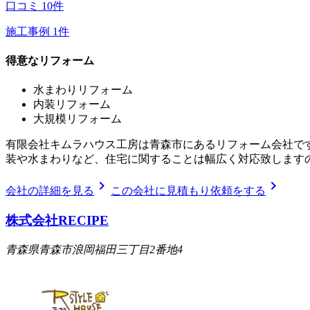
口コミ
10
件
施工事例
1
件
得意なリフォーム
水まわりリフォーム
内装リフォーム
大規模リフォーム
有限会社キムラハウス工房は青森市にあるリフォーム会社です
装や水まわりなど、住宅に関することは幅広く対応致します
chevron_right
chevron_right
会社の詳細を見る
この会社に見積もり依頼をする
株式会社RECIPE
青森県青森市浪岡福田三丁目2番地4