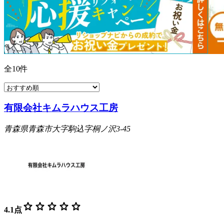
全
10
件
有限会社キムラハウス工房
青森県青森市大字駒込字桐ノ沢3-45
star
star
star
star
star
4.1
点