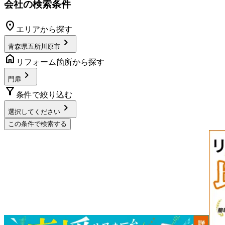
会社の検索条件
location_on
エリアから探す
chevron_right
青森県五所川原市
home
リフォーム箇所から探す
chevron_right
門扉
filter_alt
条件で絞り込む
chevron_right
選択してください
この条件で検索する