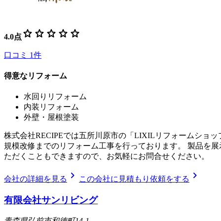
star
star
star
star
star
4.0
点
口コミ
1
件
得意なリフォーム
水回りリフォーム
内装リフォーム
外壁・屋根塗装
株式会社RECIPEでは五所川原市の「LIXILリフォーム
規模改修までのリフォーム工事を行っております。 製品を
ただくこともできますので、お気軽にお問合せください。
chevron_right
chevron_right
会社の詳細を見る
この会社に見積もり依頼をする
有限会社サンリビング
青森県弘前市和徳町14-1