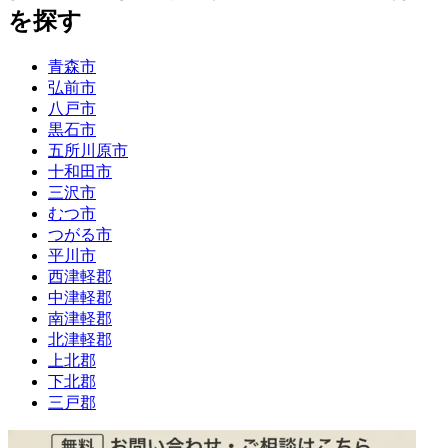
を探す
青森市
弘前市
八戸市
黒石市
五所川原市
十和田市
三沢市
むつ市
つがる市
平川市
西津軽郡
中津軽郡
南津軽郡
北津軽郡
上北郡
下北郡
三戸郡