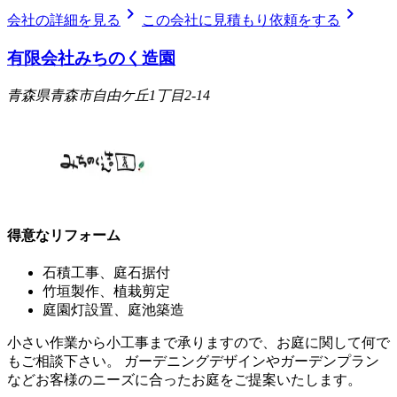
chevron_right
chevron_right
会社の詳細を見る
この会社に見積もり依頼をする
有限会社みちのく造園
青森県青森市自由ケ丘1丁目2-14
得意なリフォーム
石積工事、庭石据付
竹垣製作、植栽剪定
庭園灯設置、庭池築造
小さい作業から小工事まで承りますので、お庭に関して何で
もご相談下さい。 ガーデニングデザインやガーデンプラン
などお客様のニーズに合ったお庭をご提案いたします。