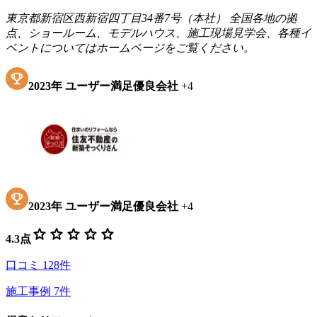
東京都新宿区西新宿四丁目34番7号（本社） 全国各地の拠
点、ショールーム、モデルハウス、施工現場見学会、各種イ
ベントについてはホームページをご覧ください。
2023
年
ユーザー満足優良会社
+
4
2023
年
ユーザー満足優良会社
+
4
star
star
star
star
star
4.3
点
口コミ
128
件
施工事例
7
件