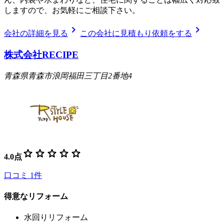
しますので、お気軽にご相談下さい。
chevron_right
chevron_right
会社の詳細を見る
この会社に見積もり依頼をする
株式会社RECIPE
青森県青森市浪岡福田三丁目2番地4
star
star
star
star
star
4.0
点
口コミ
1
件
得意なリフォーム
水回りリフォーム