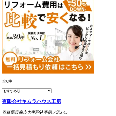
全
6
件
有限会社キムラハウス工房
青森県青森市大字駒込字桐ノ沢3-45