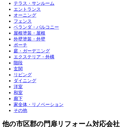
テラス・サンルーム
エントランス
オーニング
フェンス
ベランダ・バルコニー
屋根塗装・屋根
外壁塗装・外壁
ポーチ
庭・ガーデニング
エクステリア・外構
階段
玄関
リビング
ダイニング
洋室
和室
廊下
家全体・リノベーション
その他
他
の市区郡の
門扉リフォーム
対応会社