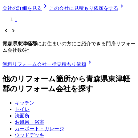
chevron_right
chevron_right
会社の詳細を見る
この会社に見積もり依頼をする
1
chevron_left
chevron_right
青森県東津軽郡
に
お住まいの方にご紹介できる
門扉リフォー
ム
会社数
6
社
chevron_right
無料
リフォーム会社一括見積もり依頼
他のリフォーム箇所から
青森県東津軽
郡
のリフォーム会社を探す
キッチン
トイレ
洗面所
お風呂・浴室
カーポート・ガレージ
ウッドデッキ