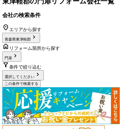
東津軽郡
の
門扉リフォーム
会社一覧
会社の検索条件
location_on
エリアから探す
chevron_right
青森県東津軽郡
home
リフォーム箇所から探す
chevron_right
門扉
filter_alt
条件で絞り込む
chevron_right
選択してください
この条件で検索する