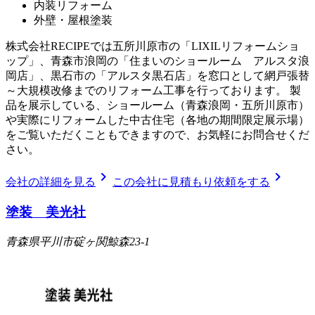
内装リフォーム
外壁・屋根塗装
株式会社RECIPEでは五所川原市の「LIXILリフォームショ
ップ」、青森市浪岡の「住まいのショールーム アルスタ浪
岡店」、黒石市の「アルスタ黒石店」を窓口として網戸張替
～大規模改修までのリフォーム工事を行っております。 製
品を展示している、ショールーム（青森浪岡・五所川原市）
や実際にリフォームした中古住宅（各地の期間限定展示場）
をご覧いただくこともできますので、お気軽にお問合せくだ
さい。
chevron_right
chevron_right
会社の詳細を見る
この会社に見積もり依頼をする
塗装 美光社
青森県平川市碇ヶ関鯨森23-1