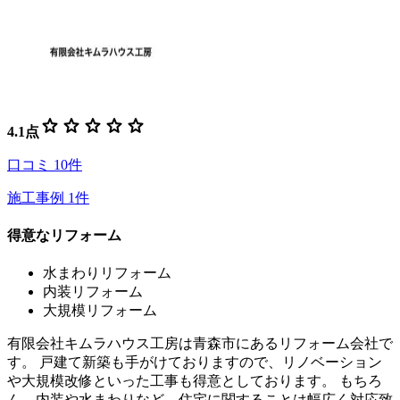
star
star
star
star
star
4.1
点
口コミ
10
件
施工事例
1
件
得意なリフォーム
水まわりリフォーム
内装リフォーム
大規模リフォーム
有限会社キムラハウス工房は青森市にあるリフォーム会社で
す。 戸建て新築も手がけておりますので、リノベーション
や大規模改修といった工事も得意としております。 もちろ
ん、内装や水まわりなど、住宅に関することは幅広く対応致