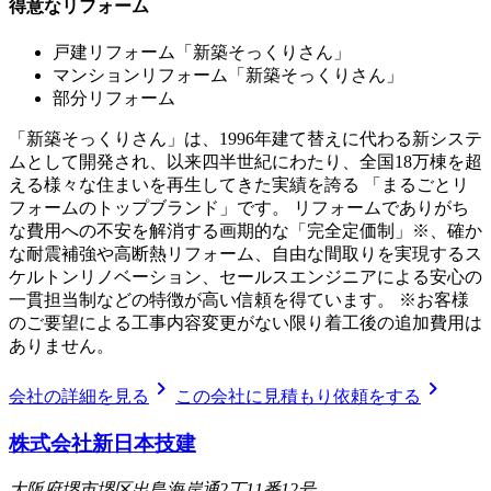
得意なリフォーム
戸建リフォーム「新築そっくりさん」
マンションリフォーム「新築そっくりさん」
部分リフォーム
「新築そっくりさん」は、1996年建て替えに代わる新システ
ムとして開発され、以来四半世紀にわたり、全国18万棟を超
える様々な住まいを再生してきた実績を誇る 「まるごとリ
フォームのトップブランド」です。 リフォームでありがち
な費用への不安を解消する画期的な「完全定価制」※、確か
な耐震補強や高断熱リフォーム、自由な間取りを実現するス
ケルトンリノベーション、セールスエンジニアによる安心の
一貫担当制などの特徴が高い信頼を得ています。 ※お客様
のご要望による工事内容変更がない限り着工後の追加費用は
ありません。
chevron_right
chevron_right
会社の詳細を見る
この会社に見積もり依頼をする
株式会社新日本技建
大阪府堺市堺区出島海岸通2丁11番12号