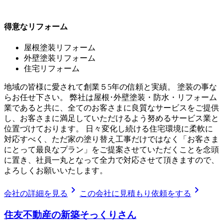
得意なリフォーム
屋根塗装リフォーム
外壁塗装リフォーム
住宅リフォーム
地域の皆様に愛されて創業５5年の信頼と実績。 塗装の事な
らお任せ下さい。 弊社は屋根･外壁塗装・防水・リフォーム
業であると共に、全てのお客さまに良質なサービスをご提供
し、お客さまに満足していただけるよう努めるサービス業と
位置づけております。 日々変化し続ける住宅環境に柔軟に
対応すべく、ただ家の塗り替え工事だけではなく「お客さま
にとって最良なプラン」をご提案させていただくことを念頭
に置き、社員一丸となって全力で対応させて頂きますので、
よろしくお願いいたします。
chevron_right
chevron_right
会社の詳細を見る
この会社に見積もり依頼をする
住友不動産の新築そっくりさん