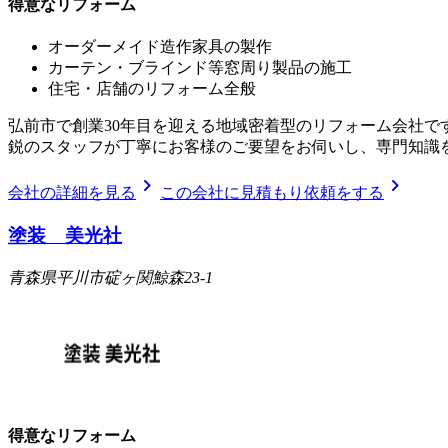
得意なリフォーム
オーダーメイド造作家具の製作
カーテン・ブラインド等窓周り製品の施工
住宅・店舗のリフォーム全般
弘前市で創業30年目を迎える地域密着型のリフォーム会社で
鋭のスタッフが丁寧にお客様のご要望をお伺いし、専門知識
chevron_right
chevron_right
会社の詳細を見る
この会社に見積もり依頼をする
塗装 美光社
青森県平川市碇ヶ関鯨森23-1
得意なリフォーム