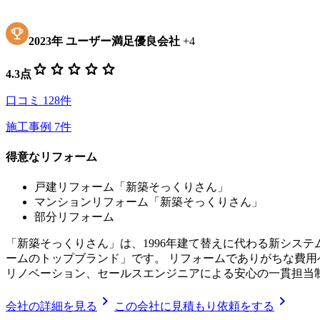
2023
年
ユーザー満足優良会社
+
4
star
star
star
star
star
4.3
点
口コミ
128
件
施工事例
7
件
得意なリフォーム
戸建リフォーム「新築そっくりさん」
マンションリフォーム「新築そっくりさん」
部分リフォーム
「新築そっくりさん」は、1996年建て替えに代わる新シス
ームのトップブランド」です。 リフォームでありがちな費
リノベーション、セールスエンジニアによる安心の一貫担当
chevron_right
chevron_right
会社の詳細を見る
この会社に見積もり依頼をする