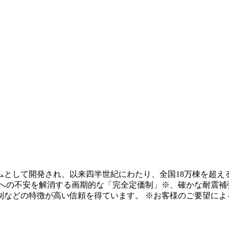
テムとして開発され、以来四半世紀にわたり、全国18万棟を超え
用への不安を解消する画期的な「完全定価制」※、確かな耐震補
制などの特徴が高い信頼を得ています。 ※お客様のご要望によ