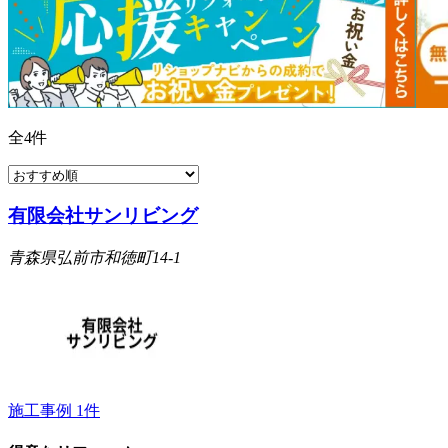
全
4
件
有限会社サンリビング
青森県弘前市和徳町14-1
施工事例
1
件