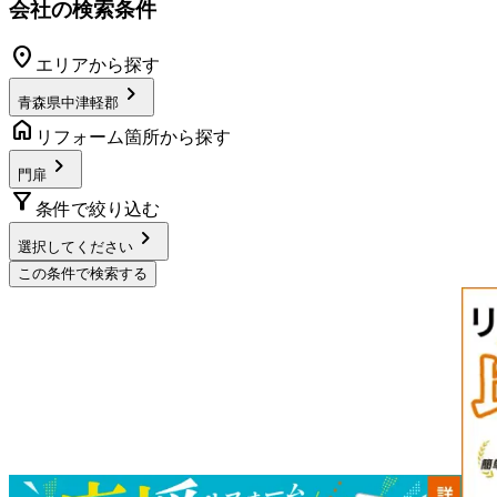
会社の検索条件
location_on
エリアから探す
chevron_right
青森県中津軽郡
home
リフォーム箇所から探す
chevron_right
門扉
filter_alt
条件で絞り込む
chevron_right
選択してください
この条件で検索する