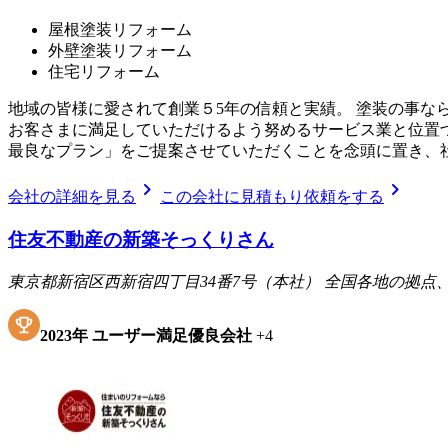
屋根塗装リフォーム
外壁塗装リフォーム
住宅リフォーム
地域の皆様に愛されて創業５5年の信頼と実績。 塗装の事な
お客さまに満足していただけるよう努めるサービス業と位置
最良なプラン」をご提案させていただくことを念頭に置き、
chevron_right
chevron_right
会社の詳細を見る
この会社に見積もり依頼をする
住友不動産の新築そっくりさん
東京都新宿区西新宿四丁目34番7号（本社） 全国各地の拠
2023
年
ユーザー満足優良会社
+
4