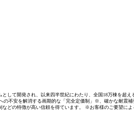
テムとして開発され、以来四半世紀にわたり、全国18万棟を超え
用への不安を解消する画期的な「完全定価制」※、確かな耐震補
制などの特徴が高い信頼を得ています。 ※お客様のご要望によ