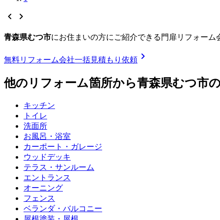
chevron_left
chevron_right
青森県むつ市
に
お住まいの方にご紹介できる
門扉リフォーム
chevron_right
無料
リフォーム会社一括見積もり依頼
他のリフォーム箇所から
青森県むつ市
キッチン
トイレ
洗面所
お風呂・浴室
カーポート・ガレージ
ウッドデッキ
テラス・サンルーム
エントランス
オーニング
フェンス
ベランダ・バルコニー
屋根塗装・屋根