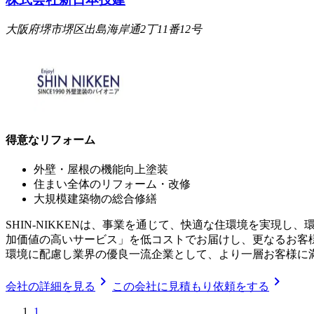
大阪府堺市堺区出島海岸通2丁11番12号
得意なリフォーム
外壁・屋根の機能向上塗装
住まい全体のリフォーム・改修
大規模建築物の総合修繕
SHIN-NIKKENは、事業を通じて、快適な住環境を実現
加価値の高いサービス」を低コストでお届けし、更なるお客
環境に配慮し業界の優良一流企業として、より一層お客様に
chevron_right
chevron_right
会社の詳細を見る
この会社に見積もり依頼をする
1