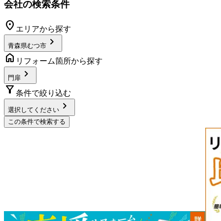
会社の検索条件
location_on
エリアから探す
chevron_right
青森県むつ市
home
リフォーム箇所から探す
chevron_right
門扉
filter_alt
条件で絞り込む
chevron_right
選択してください
この条件で検索する