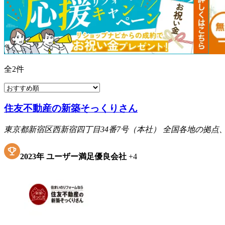
全
2
件
住友不動産の新築そっくりさん
東京都新宿区西新宿四丁目34番7号（本社） 全国各地の拠
2023
年
ユーザー満足優良会社
+
4