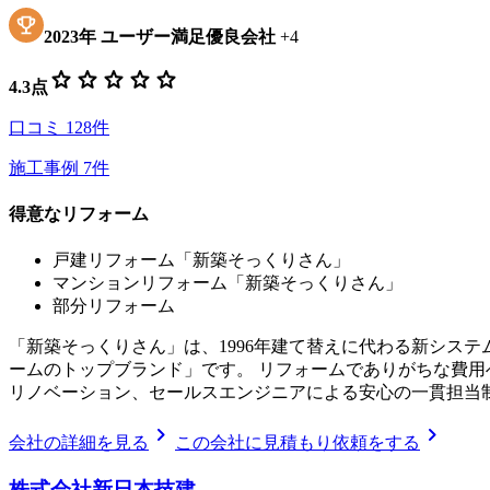
2023
年
ユーザー満足優良会社
+
4
star
star
star
star
star
4.3
点
口コミ
128
件
施工事例
7
件
得意なリフォーム
戸建リフォーム「新築そっくりさん」
マンションリフォーム「新築そっくりさん」
部分リフォーム
「新築そっくりさん」は、1996年建て替えに代わる新シス
ームのトップブランド」です。 リフォームでありがちな費
リノベーション、セールスエンジニアによる安心の一貫担当
chevron_right
chevron_right
会社の詳細を見る
この会社に見積もり依頼をする
株式会社新日本技建