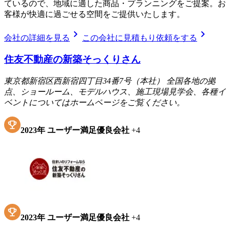
ているので、地域に適した商品・プランニングをご提案。お
客様が快適に過ごせる空間をご提供いたします。
chevron_right
chevron_right
会社の詳細を見る
この会社に見積もり依頼をする
住友不動産の新築そっくりさん
東京都新宿区西新宿四丁目34番7号（本社） 全国各地の拠
点、ショールーム、モデルハウス、施工現場見学会、各種イ
ベントについてはホームページをご覧ください。
2023
年
ユーザー満足優良会社
+
4
2023
年
ユーザー満足優良会社
+
4