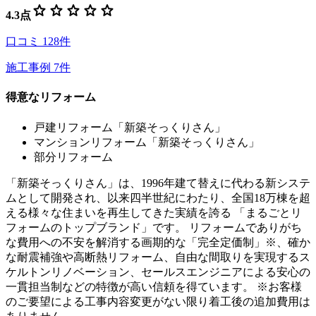
star
star
star
star
star
4.3
点
口コミ
128
件
施工事例
7
件
得意なリフォーム
戸建リフォーム「新築そっくりさん」
マンションリフォーム「新築そっくりさん」
部分リフォーム
「新築そっくりさん」は、1996年建て替えに代わる新システ
ムとして開発され、以来四半世紀にわたり、全国18万棟を超
える様々な住まいを再生してきた実績を誇る 「まるごとリ
フォームのトップブランド」です。 リフォームでありがち
な費用への不安を解消する画期的な「完全定価制」※、確か
な耐震補強や高断熱リフォーム、自由な間取りを実現するス
ケルトンリノベーション、セールスエンジニアによる安心の
一貫担当制などの特徴が高い信頼を得ています。 ※お客様
のご要望による工事内容変更がない限り着工後の追加費用は