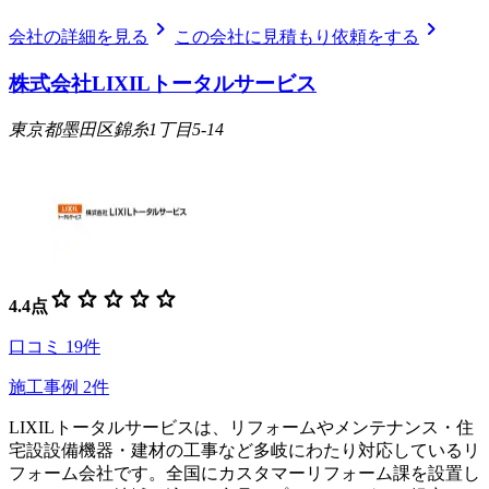
chevron_right
chevron_right
会社の詳細を見る
この会社に見積もり依頼をする
株式会社LIXILトータルサービス
東京都墨田区錦糸1丁目5-14
star
star
star
star
star
4.4
点
口コミ
19
件
施工事例
2
件
LIXILトータルサービスは、リフォームやメンテナンス・住
宅設設備機器・建材の工事など多岐にわたり対応しているリ
フォーム会社です。全国にカスタマーリフォーム課を設置し