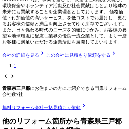
環境保全やボランティア活動及び社会貢献はもとより地球の
未来にも貢献することを企業理念としております。 価格価
値・付加価値の高いサービス」を低コストでお届けし、更な
るお客様の信頼と満足を向上させてゆく所存でございます。
また、日々係わる時代のニーズを的確につかみ、お客様の要
望や地球環境に配慮し業界の優良一流企業として、より一層
お客様に満足いただける企業活動を展開してまいります。
chevron_right
chevron_right
会社の詳細を見る
この会社に見積もり依頼をする
1
chevron_left
chevron_right
青森県三戸郡
に
お住まいの方にご紹介できる
門扉リフォーム
会社数
7
社
chevron_right
無料
リフォーム会社一括見積もり依頼
他のリフォーム箇所から
青森県三戸郡