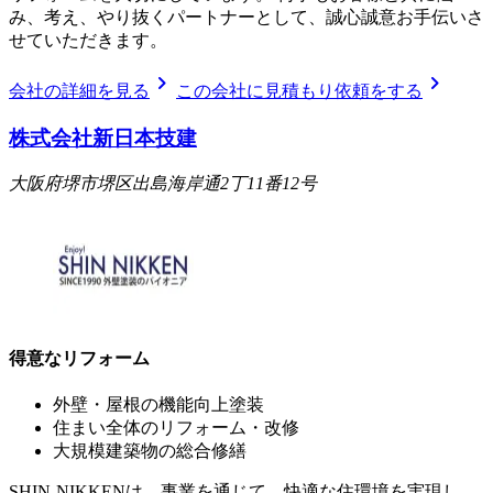
み、考え、やり抜くパートナーとして、誠心誠意お手伝いさ
せていただきます。
chevron_right
chevron_right
会社の詳細を見る
この会社に見積もり依頼をする
株式会社新日本技建
大阪府堺市堺区出島海岸通2丁11番12号
得意なリフォーム
外壁・屋根の機能向上塗装
住まい全体のリフォーム・改修
大規模建築物の総合修繕
SHIN-NIKKENは、事業を通じて、快適な住環境を実現し、