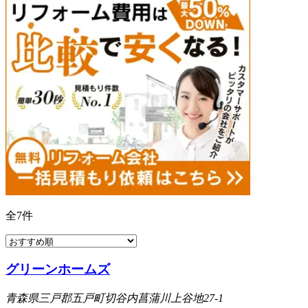
全
7
件
グリーンホームズ
青森県三戸郡五戸町切谷内菖蒲川上谷地27-1