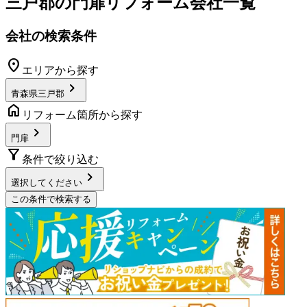
三戸郡
の
門扉リフォーム
会社一覧
会社の検索条件
location_on
エリアから探す
chevron_right
青森県三戸郡
home
リフォーム箇所から探す
chevron_right
門扉
filter_alt
条件で絞り込む
chevron_right
選択してください
この条件で検索する