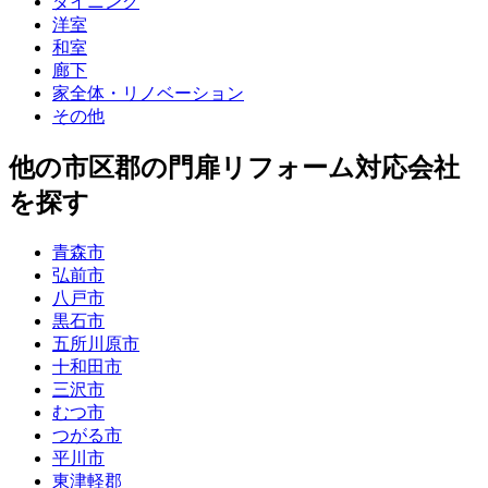
ダイニング
洋室
和室
廊下
家全体・リノベーション
その他
他
の市区郡の
門扉リフォーム
対応会社
を探す
青森市
弘前市
八戸市
黒石市
五所川原市
十和田市
三沢市
むつ市
つがる市
平川市
東津軽郡