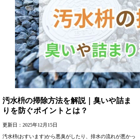
汚水枡の掃除方法を解説｜臭いや詰ま
りを防ぐポイントとは？
更新日：
2025
年
12
月
15
日
汚水枡(おすいます)から悪臭がしたり、排水の流れが悪かっ