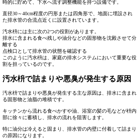
時的に貯めて、下水へ流す調整機能を持つ設備です。
直径30～40cm程度の円形または四角形で、地面に埋設され
た排水管の合流点近くに設置されています。
汚水枡には主に次の2つの役割があります。
排水に含まれる食べ残しや油分などの固形物を沈殿させて分
離する
点検口として排水管の状態を確認する
このように汚水枡は、家庭の排水システムにおいて重要な役
割を担っているのです。
汚水枡で詰まりや悪臭が発生する原因
汚水枡で詰まりや悪臭が発生する主な原因は、排水に含まれ
る固形物と油脂の堆積です。
キッチンから流れる食べかすや油、浴室の髪の毛などが枡内
部に徐々に蓄積し、排水の流れを阻害します。
特に油分は冷えると固まり、排水管の内壁に付着して詰まり
の原因になります。