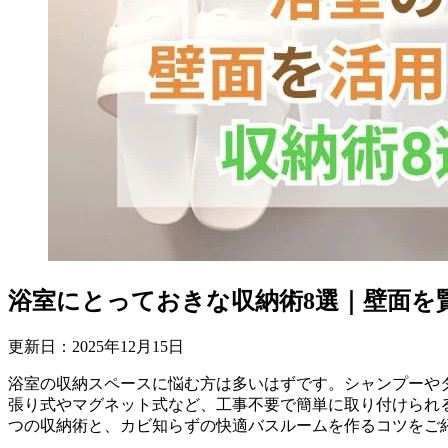
浴室にとっておきな収納術8選｜壁面を
更新日：
2025
年
12
月
15
日
浴室の収納スペースに悩む方は多いはずです。シャンプーや
張り式やマグネット式など、工事不要で簡単に取り付けられ
つの収納術と、カビ知らずの快適バスルームを作るコツをご